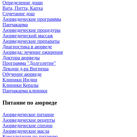
Определение доши
Вата, Питта, Капха
Сочетание дош
Аюрведические программы
Панчакарма
Аюрведические процедуры
Аюрведический массаж
Аюрведические препараты
Диагностика в аюрведе
Аюрведа: лечение ожирения
Доктора аюрведы
Программа "Долголетие"
Лекции д-ра Вигнеша
Обучение аюрведе
Клиники Индии
Клиники Кералы
Панчакарма клиники
Питание по аюрведе
Аюрведическое питание
Аюрведические рецепты
Аюрведические специи
Аюрведические масла
Консультация по питанию