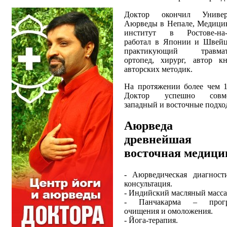
Доктор окончил Универ
Аюрведы в Непале, Медицин
институт в Ростове-на-
работал в Японии и Швейц
практикующий травмат
ортопед, хирург, автор к
авторских методик.
На протяжении более чем 1
Доктор успешно совме
западный и восточные подхо
Аюрведа
древнейшая
восточная медици
- Аюрведическая диагност
консультация.
- Индийский масляный масса
- Панчакарма – прогр
очищения и омоложения.
- Йога-терапия.