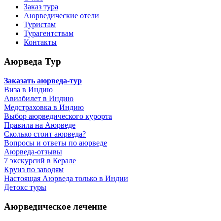
Заказ тура
Аюрведические отели
Туристам
Турагентствам
Контакты
Аюрведа Тур
Заказать аюрведа-тур
Виза в Индию
Авиабилет в Индию
Медстраховка в Индию
Выбор аюрведического курорта
Правила на Аюрведе
Сколько стоит аюрведа?
Вопросы и ответы по аюрведе
Аюрведа-отзывы
7 экскурсий в Керале
Круиз по заводям
Настоящая Аюрведа только в Индии
Детокс туры
Аюрведическое лечение