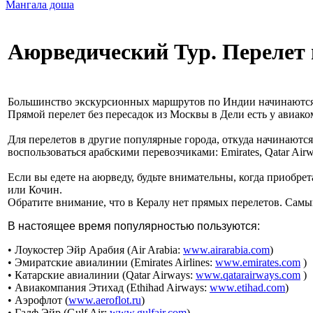
Мангала доша
Аюрведический Тур. Перелет 
Большинство экскурсионных маршрутов по Индии начинаются
Прямой перелет без пересадок из Москвы в Дели есть у авиак
Для перелетов в другие популярные города, откуда начинаютс
воспользоваться арабскими перевозчиками:
Emirates, Qatar Airw
Если вы
едете
на аюрведу, будьте внимательны, когда приобрет
или Кочин.
Обратите внимание, что в Кералу нет прямых перелетов. Сам
В настоящее время популярностью пользуются:
• Лоукостер Эйр Арабия (Air Arabia:
www.airarabia.com
)
• Эмиратские авиалинии (Emirates Airlines:
www.emirates.com
)
• Катарские авиалинии (Qatar Airways:
www.qatarairways.com
)
• Авиакомпания Этихад (Ethihad Airways:
www.etihad.com
)
• Аэрофлот (
www.aeroflot.ru
)
• Галф Эйр (Gulf Air:
www.gulfair.com
)