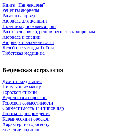
Книга "Панчакарма"
Рецепты аюрведы
Расаяны аюрведы
Аюрведа для женщин
Причины дисбаланса дош
Рассказ человека, решившего стать здоровым
Аюрведа и специи
Аюрведа и знаменитости
Лечебные методы Тибета
Тибетская медицина
Ведическая астрология
Джйоти медитация
Популярные мантры
Гороскоп стихий
Ведический гороскоп
Гороскоп совместимости
Совместимость 144 типов пар
Гороскоп дня рождения
Кармический гороскоп
Характер по гороскопу
Значение родинок