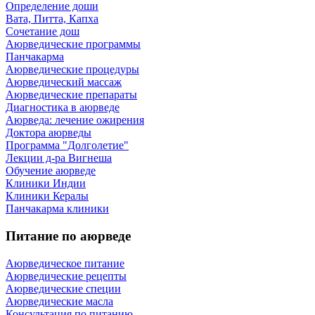
Определение доши
Вата, Питта, Капха
Сочетание дош
Аюрведические программы
Панчакарма
Аюрведические процедуры
Аюрведический массаж
Аюрведические препараты
Диагностика в аюрведе
Аюрведа: лечение ожирения
Доктора аюрведы
Программа "Долголетие"
Лекции д-ра Вигнеша
Обучение аюрведе
Клиники Индии
Клиники Кералы
Панчакарма клиники
Питание по аюрведе
Аюрведическое питание
Аюрведические рецепты
Аюрведические специи
Аюрведические масла
Консультация по питанию