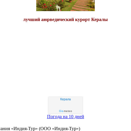
лучший аюрведический курорт Кералы
Керала
Gis
meteo
Погода на 10 дней
пания «Индия-Тур» (ООО «Индия-Тур»)