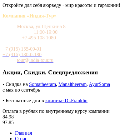
Откройте для себя аюрведу - мир красоты и гармонии!
Компания «Индия-Тур»
Адрес
Москва, ул.Щепкина 8
Время работы
11:00-19:00
Телефон
+7 495 108 1080
Мобильный (WhatsApp и Telegram)
+7 (915) 155-09-91
+7 (916) 180-0-180
Почта
tour@india-tour.ru
Акции, Скидки, Спецпредложения
• Скидка на
Somatheeram
,
Manaltheeram
,
AyurSoma
с мая по сентябрь
• Бесплатные дни в
клинике Dr.Franklin
Оплата в рублях по внутреннему курсу компании
84.98
97.85
Главная
О нас