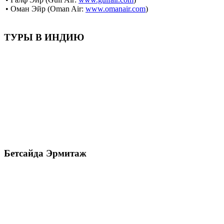
• Оман Эйр (Oman Air:
www.omanair.com
)
ТУРЫ В ИНДИЮ
Бетсайда Эрмитаж