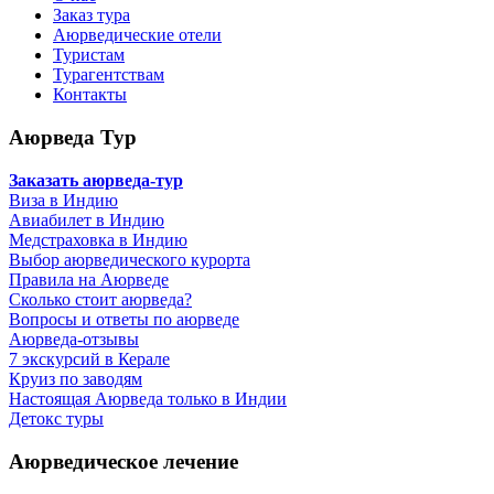
Заказ тура
Аюрведические отели
Туристам
Турагентствам
Контакты
Аюрведа Тур
Заказать аюрведа-тур
Виза в Индию
Авиабилет в Индию
Медстраховка в Индию
Выбор аюрведического курорта
Правила на Аюрведе
Сколько стоит аюрведа?
Вопросы и ответы по аюрведе
Аюрведа-отзывы
7 экскурсий в Керале
Круиз по заводям
Настоящая Аюрведа только в Индии
Детокс туры
Аюрведическое лечение