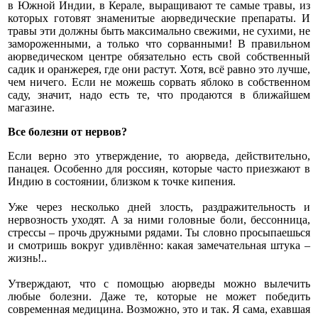
в Южной Индии, в Керале, выращивают те самые травы, из
которых готовят знаменитые аюрведические препараты. И
травы эти должны быть максимально свежими, не сухими, не
замороженными, а только что сорванными! В правильном
аюрведическом центре обязательно есть свой собственный
садик и оранжерея, где они растут. Хотя, всё равно это лучше,
чем ничего. Если не можешь сорвать яблоко в собственном
саду, значит, надо есть те, что продаются в ближайшем
магазине.
Все болезни от нервов?
Если верно это утверждение, то аюрведа, действительно,
панацея. Особенно для россиян, которые часто приезжают в
Индию в состоянии, близком к точке кипения.
Уже через несколько дней злость, раздражительность и
нервозность уходят. А за ними головные боли, бессонница,
стрессы – прочь дружными рядами. Ты словно просыпаешься
и смотришь вокруг удивлённо: какая замечательная штука –
жизнь!..
Утверждают, что с помощью аюрведы можно вылечить
любые болезни. Даже те, которые не может победить
современная медицина. Возможно, это и так. Я сама, ехавшая