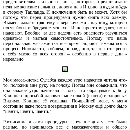
представителям сильного пола, которые предпочитают
нежные женские пальчики, дорога не в Индию, а куда-нибудь
в сторону Таиланда. И исключения быть не может. Хотя бы
потому, что перед процедурами нужно снять всю одежду.
Взамен выдают тряпочку с верёвочками - каупину, которую
носят йоги и бродячие монахи. И не просто выдают, но и
надевают. Вообще, за две недели есть опасность разучиться
одеваться и мыться самостоятельно. Потому что ваша
персональная массажистка всё время норовит вмешаться в
процесс. Иногда это, в общем, оправданно, так как отскрести
с себя масло со всех сторон – особенно в первые дни -
нереально.
Моя массажистка Сулабха каждое утро нараспев читала что-
то, положив мне руку на голову. Потом мне объяснили, что
она каждое утро начинала с того, что обращалась к Богу
Кришне с просьбой даровать мне покой (шанти) и здоровье.
Видимо, Кришна её услышал. По-крайней мере, у меня
состояние даже после возвращения в Москву ещё долго было
"шанти, шанти, шанти."
Расписание и сами процедуры в течение дня у всех были
разные, но начиналось все с массажаголовы и общего