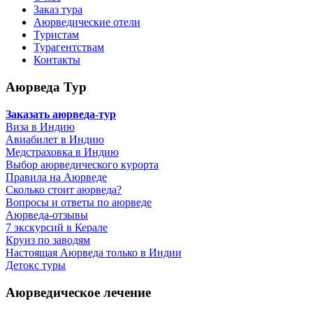
Заказ тура
Аюрведические отели
Туристам
Турагентствам
Контакты
Аюрведа Тур
Заказать аюрведа-тур
Виза в Индию
Авиабилет в Индию
Медстраховка в Индию
Выбор аюрведического курорта
Правила на Аюрведе
Сколько стоит аюрведа?
Вопросы и ответы по аюрведе
Аюрведа-отзывы
7 экскурсий в Керале
Круиз по заводям
Настоящая Аюрведа только в Индии
Детокс туры
Аюрведическое лечение