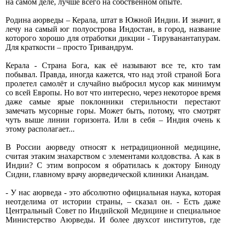
на самом деле, лучше всего на собственном опыте.
Родина аюрведы – Керала, штат в Южной Индии. И значит, я
лечу на самый юг полуострова Индостан, в город, название
которого хорошо для отработки дикции - Тируванантапурам.
Для краткости – просто Тривандрум.
Керала - Страна Бога, как её называют все те, кто там
побывал. Правда, иногда кажется, что над этой страной Бога
пролетел самолёт и случайно выбросил мусор как минимум
со всей Европы. Но вот что интересно, через некоторое время
даже самые ярые поклонники стерильности перестают
замечать мусорные горы. Может быть, потому, что смотрят
чуть выше линии горизонта. Или в себя – Индия очень к
этому располагает...
В России аюрведу относят к нетрадиционной медицине,
считая этаким знахарством с элементами колдовства. А как в
Индии? С этим вопросом я обратилась к доктору Биноду
Сидни, главному врачу аюрведической клиники Анандам.
- У нас аюрведа - это абсолютно официальная наука, которая
неотделима от истории страны, – сказал он. - Есть даже
Центральный Совет по Индийской Медицине и специальное
Министерство Аюрведы. И более двухсот институтов, где