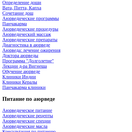
Определение доши
Вата, Питта, Капха
Сочетание дош
Аюрведические программы
Панчакарма
Аюрведические процедуры
Аюрведический массаж
Аюрведические препараты
Диагностика в аюрведе
Аюрведа: лечение ожирения
Доктора аюрведы
Программа "Долголетие"
Лекции д-ра Вигнеша
Обучение аюрведе
Клиники Индии
Клиники Кералы
Панчакарма клиники
Питание по аюрведе
Аюрведическое питание
Аюрведические рецепты
Аюрведические специи
Аюрведические масла
Консультация по питанию