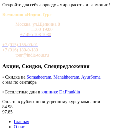
Откройте для себя аюрведу - мир красоты и гармонии!
Компания «Индия-Тур»
Адрес
Москва, ул.Щепкина 8
Время работы
11:00-19:00
Телефон
+7 495 108 1080
Мобильный (WhatsApp и Telegram)
+7 (915) 155-09-91
+7 (916) 180-0-180
Почта
tour@india-tour.ru
Акции, Скидки, Спецпредложения
• Скидка на
Somatheeram
,
Manaltheeram
,
AyurSoma
с мая по сентябрь
• Бесплатные дни в
клинике Dr.Franklin
Оплата в рублях по внутреннему курсу компании
84.98
97.85
Главная
О нас