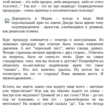
этой жизни – это либо вредно, либо аморально, либо от этого
толстеют..." Так вот – это не про аюрведу! Аюрведические
процедуры – очень приятны и исключительно полезны!
Дородность в Индии – всегда в моде. Мой
персональный врач по имени Джоди была ярким тому
подтверждением - щекастая, улыбающаяся и румяная,
как рязанская селянка.
Курс процедур начинается с осмотра и консультации. Из
знакомых процедур при осмотре было только измерение
давления. А вот "опросный лист", мягко говоря, удивил.
Четыре страницы мелким шрифтом с двух сторон... Отвечать
на вопросы, было не очень-то легко. Даже на самые
стандартные, типа, чем вы болели в детстве? Попробуйте-ка
объяснить по-английски индийскому врачу что такое
"свинка"... Нет, всё, конечно, удалось. Но хотела бы я
посмотреть на это со стороны! Язык мимики жеста. И
звукоподражания...
Кстати, вы знаете, какие сны видите чаще всего – цветные
или чёрно-белые? Или как вы обычно ходите по улице –
быстро или медленно? Громкий ли у вас голос? Или – до сих
пор не понимаю, о чём это – удовлетворены ли вы
ментально? На всякий случай сказала "да". Так что беседа