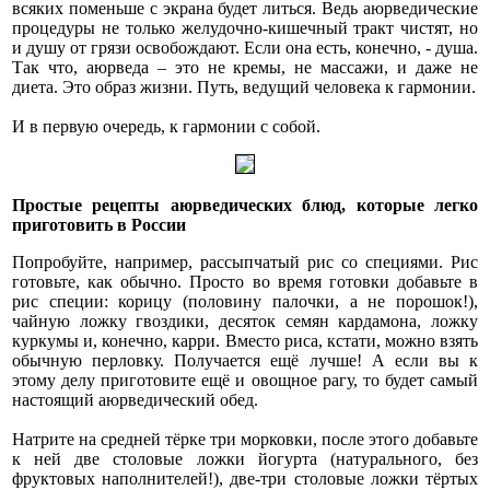
всяких поменьше с экрана будет литься. Ведь аюрведические
процедуры не только желудочно-кишечный тракт чистят, но
и душу от грязи освобождают. Если она есть, конечно, - душа.
Так что, аюрведа – это не кремы, не массажи, и даже не
диета. Это образ жизни. Путь, ведущий человека к гармонии.
И в первую очередь, к гармонии с собой.
Простые рецепты аюрведических блюд, которые легко
приготовить в России
Попробуйте, например, рассыпчатый рис со специями. Рис
готовьте, как обычно. Просто во время готовки добавьте в
рис специи: корицу (половину палочки, а не порошок!),
чайную ложку гвоздики, десяток семян кардамона, ложку
куркумы и, конечно, карри. Вместо риса, кстати, можно взять
обычную перловку. Получается ещё лучше! А если вы к
этому делу приготовите ещё и овощное рагу, то будет самый
настоящий аюрведический обед.
Натрите на средней тёрке три морковки, после этого добавьте
к ней две столовые ложки йогурта (натурального, без
фруктовых наполнителей!), две-три столовые ложки тёртых