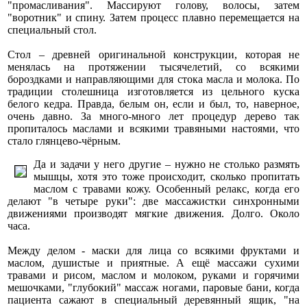
"промасливания". Массируют голову, волосы, затем
"воротник" и спину. Затем процесс плавно перемещается на
специальный стол.
Стол – древней оригинальной конструкции, которая не
менялась на протяжении тысячелетий, со всякими
бороздками и направляющими для стока масла и молока. По
традиции столешница изготовляется из цельного куска
белого кедра. Правда, белым он, если и был, то, наверное,
очень давно. За много-много лет процедур дерево так
пропиталось маслами и всякими травяными настоями, что
стало глянцево-чёрным.
Да и задачи у него другие – нужно не столько размять
мышцы, хотя это тоже происходит, сколько пропитать
маслом с травами кожу. Особенный релакс, когда его
делают "в четыре руки": две массажистки синхронными
движениями производят мягкие движения. Долго. Около
часа.
Между делом - маски для лица со всякими фруктами и
маслом, душистые и приятные. А ещё массажи сухими
травами и рисом, маслом и молоком, руками и горячими
мешочками, "глубокий" массаж ногами, паровые бани, когда
пациента сажают в специальный деревянный ящик, "на