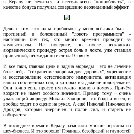
в Кералу не лечиться, а всего-навсего "попробовать", в
качестве бонуса получила совершенно неожиданный эффект.
Дело в том, что одна проблемка у меня всё-таки была –
противный и болезненный "локоть программиста" -
настоящий бич тех, кто много времени проводит за
компьютером. Не поверите, но после нескольких
аюрведических процедур острая боль в локте, уже ставшая
привычной, неожиданно исчезла! Совсем.
И всё-таки, главная цель и задача аюрведы – это не лечение
болезней, а "сохранение здоровья для здоровых", укрепление
и восстановление естественного иммунитета, активизация
ваших собственных сил, о которых вы даже не подозреваете.
Они точно есть, просто им нужно немного помочь. Причём
возраст не имеет особого значения. Пример тому – очень
уважающий аюрведу Михаил Задорнов, что бодр и весел, и
вообще ходит по сцене на руках. А ещё Николай Николаевич
Дроздов, который энергичен и полон сил, и стареть не
собирается.
В последнее время в Кералу зачастили многие персоны из
шоу-бизнеса. И это хорошо! Глядишь, безобразий и глупостей