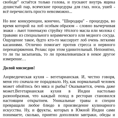
свободе" остаётся только голова, и пускают внутрь ящика
душистый пар, всяческие процедуры для глаз, носа, ушей -
всё перечислить просто невозможно...
Но вне конкуренции, конечно, "Широдара" - процедура, во
время которой на лоб особым образом – словно вычерчивая
знаки - льют тоненькую струйку тёплого масла или молока с
травами из специального керамического или медного сосуда.
Ощущение такое, будто кто-то массирует лоб очень легкими
касаниями. Отлично помогает против стресса и нервного
перенапряжения. Релакс при этом удивительный. Непонятно,
то ли ты засыпаешь, то ли проваливаешься в некое другое
измерение…
Долой мясоедов!
Аюрведическая кухня – вегетарианская. И, честно говоря,
меня это сначала не порадовало. Ну, как нормальный человек
может обойтись без мяса и рыбы? Оказывается, очень даже
может.Вегетарианская кухня в Индии настолько
разнообразная, что каждый поход в ресторан становился
настоящим открытием. Уникальные травы и специи
превращали любое блюдо в произведение кулинарного
искусства. Ну, и фрукты, которых в Южной Индии сами
понимаете, сколько, приятно дополняли завтраки, обеды и