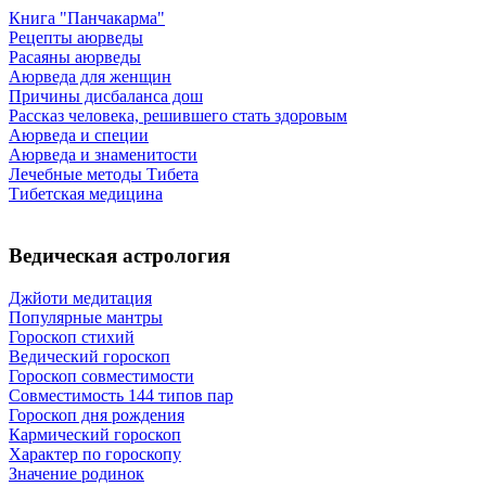
Книга "Панчакарма"
Рецепты аюрведы
Расаяны аюрведы
Аюрведа для женщин
Причины дисбаланса дош
Рассказ человека, решившего стать здоровым
Аюрведа и специи
Аюрведа и знаменитости
Лечебные методы Тибета
Тибетская медицина
Ведическая астрология
Джйоти медитация
Популярные мантры
Гороскоп стихий
Ведический гороскоп
Гороскоп совместимости
Совместимость 144 типов пар
Гороскоп дня рождения
Кармический гороскоп
Характер по гороскопу
Значение родинок