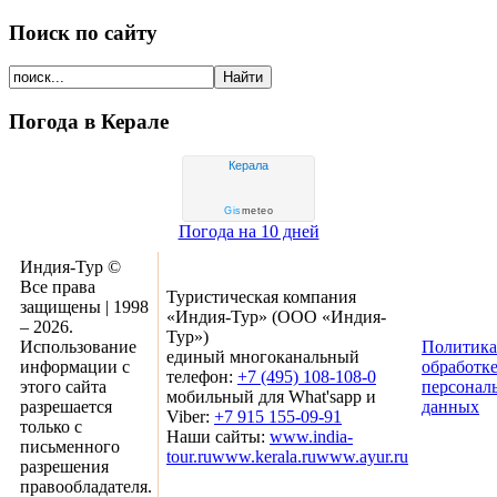
Поиск по сайту
Погода в Керале
Керала
Gis
meteo
Погода на 10 дней
Индия-Тур ©
Все права
Туристическая компания
защищены | 1998
«Индия-Тур» (ООО «Индия-
– 2026.
Тур»)
Использование
Политика
единый многоканальный
информации с
обработк
телефон:
+7 (495) 108-108-0
этого сайта
персонал
мобильный для What'sapp и
разрешается
данных
Viber:
+7 915 155-09-91
только с
Наши сайты:
www.india-
письменного
tour.ru
www.kerala.ru
www.ayur.ru
разрешения
правообладателя.