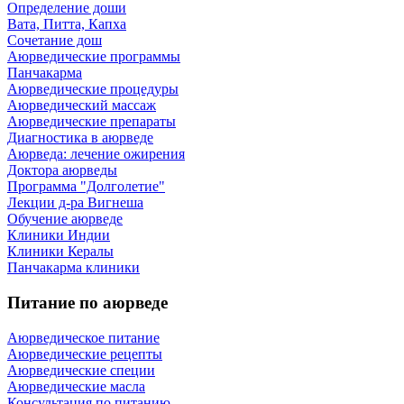
Определение доши
Вата, Питта, Капха
Сочетание дош
Аюрведические программы
Панчакарма
Аюрведические процедуры
Аюрведический массаж
Аюрведические препараты
Диагностика в аюрведе
Аюрведа: лечение ожирения
Доктора аюрведы
Программа "Долголетие"
Лекции д-ра Вигнеша
Обучение аюрведе
Клиники Индии
Клиники Кералы
Панчакарма клиники
Питание по аюрведе
Аюрведическое питание
Аюрведические рецепты
Аюрведические специи
Аюрведические масла
Консультация по питанию