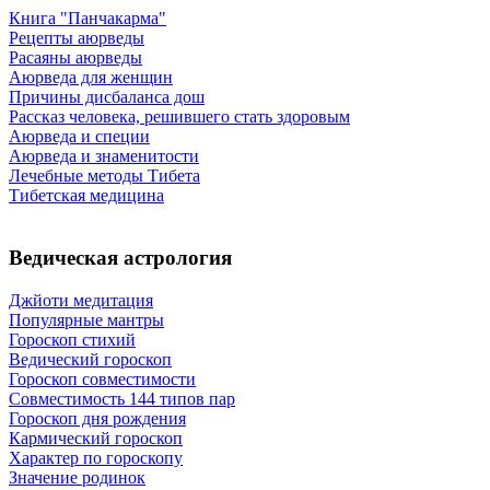
Книга "Панчакарма"
Рецепты аюрведы
Расаяны аюрведы
Аюрведа для женщин
Причины дисбаланса дош
Рассказ человека, решившего стать здоровым
Аюрведа и специи
Аюрведа и знаменитости
Лечебные методы Тибета
Тибетская медицина
Ведическая астрология
Джйоти медитация
Популярные мантры
Гороскоп стихий
Ведический гороскоп
Гороскоп совместимости
Совместимость 144 типов пар
Гороскоп дня рождения
Кармический гороскоп
Характер по гороскопу
Значение родинок