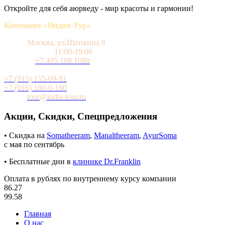
Откройте для себя аюрведу - мир красоты и гармонии!
Компания «Индия-Тур»
Адрес
Москва, ул.Щепкина 8
Время работы
11:00-19:00
Телефон
+7 495 108 1080
Мобильный (WhatsApp и Telegram)
+7 (915) 155-09-91
+7 (916) 180-0-180
Почта
tour@india-tour.ru
Акции, Скидки, Спецпредложения
• Скидка на
Somatheeram
,
Manaltheeram
,
AyurSoma
с мая по сентябрь
• Бесплатные дни в
клинике Dr.Franklin
Оплата в рублях по внутреннему курсу компании
86.27
99.58
Главная
О нас