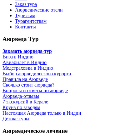
Заказ тура
Аюрведические отели
Туристам
Турагентствам
Контакты
Аюрведа Тур
Заказать аюрведа-тур
Виза в Индию
Авиабилет в Индию
Медстраховка в Индию
Выбор аюрведического курорта
Правила на Аюрведе
Сколько стоит аюрведа?
Вопросы и ответы по аюрведе
Аюрведа-отзывы
7 экскурсий в Керале
Круиз по заводям
Настоящая Аюрведа только в Индии
Детокс туры
Аюрведическое лечение