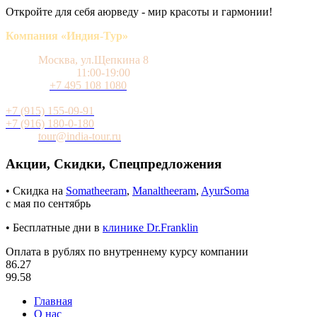
Откройте для себя аюрведу - мир красоты и гармонии!
Компания «Индия-Тур»
Адрес
Москва, ул.Щепкина 8
Время работы
11:00-19:00
Телефон
+7 495 108 1080
Мобильный (WhatsApp и Telegram)
+7 (915) 155-09-91
+7 (916) 180-0-180
Почта
tour@india-tour.ru
Акции, Скидки, Спецпредложения
• Скидка на
Somatheeram
,
Manaltheeram
,
AyurSoma
с мая по сентябрь
• Бесплатные дни в
клинике Dr.Franklin
Оплата в рублях по внутреннему курсу компании
86.27
99.58
Главная
О нас