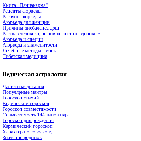
Книга "Панчакарма"
Рецепты аюрведы
Расаяны аюрведы
Аюрведа для женщин
Причины дисбаланса дош
Рассказ человека, решившего стать здоровым
Аюрведа и специи
Аюрведа и знаменитости
Лечебные методы Тибета
Тибетская медицина
Ведическая астрология
Джйоти медитация
Популярные мантры
Гороскоп стихий
Ведический гороскоп
Гороскоп совместимости
Совместимость 144 типов пар
Гороскоп дня рождения
Кармический гороскоп
Характер по гороскопу
Значение родинок