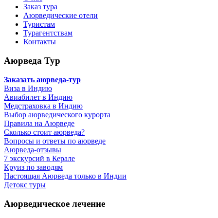
Заказ тура
Аюрведические отели
Туристам
Турагентствам
Контакты
Аюрведа Тур
Заказать аюрведа-тур
Виза в Индию
Авиабилет в Индию
Медстраховка в Индию
Выбор аюрведического курорта
Правила на Аюрведе
Сколько стоит аюрведа?
Вопросы и ответы по аюрведе
Аюрведа-отзывы
7 экскурсий в Керале
Круиз по заводям
Настоящая Аюрведа только в Индии
Детокс туры
Аюрведическое лечение