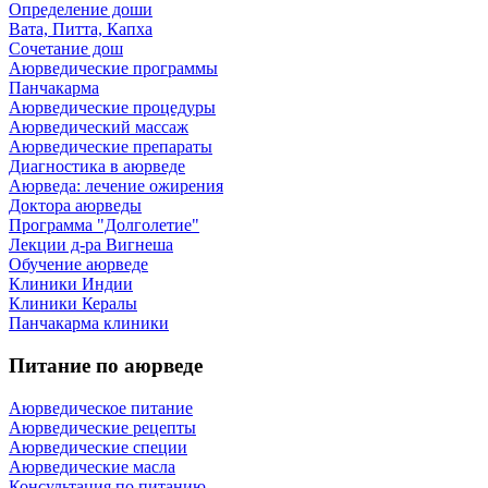
Определение доши
Вата, Питта, Капха
Сочетание дош
Аюрведические программы
Панчакарма
Аюрведические процедуры
Аюрведический массаж
Аюрведические препараты
Диагностика в аюрведе
Аюрведа: лечение ожирения
Доктора аюрведы
Программа "Долголетие"
Лекции д-ра Вигнеша
Обучение аюрведе
Клиники Индии
Клиники Кералы
Панчакарма клиники
Питание по аюрведе
Аюрведическое питание
Аюрведические рецепты
Аюрведические специи
Аюрведические масла
Консультация по питанию