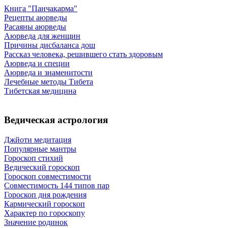
Книга "Панчакарма"
Рецепты аюрведы
Расаяны аюрведы
Аюрведа для женщин
Причины дисбаланса дош
Рассказ человека, решившего стать здоровым
Аюрведа и специи
Аюрведа и знаменитости
Лечебные методы Тибета
Тибетская медицина
Ведическая астрология
Джйоти медитация
Популярные мантры
Гороскоп стихий
Ведический гороскоп
Гороскоп совместимости
Совместимость 144 типов пар
Гороскоп дня рождения
Кармический гороскоп
Характер по гороскопу
Значение родинок