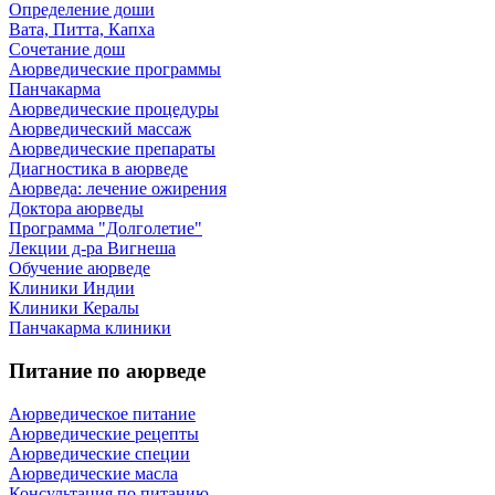
Определение доши
Вата, Питта, Капха
Сочетание дош
Аюрведические программы
Панчакарма
Аюрведические процедуры
Аюрведический массаж
Аюрведические препараты
Диагностика в аюрведе
Аюрведа: лечение ожирения
Доктора аюрведы
Программа "Долголетие"
Лекции д-ра Вигнеша
Обучение аюрведе
Клиники Индии
Клиники Кералы
Панчакарма клиники
Питание по аюрведе
Аюрведическое питание
Аюрведические рецепты
Аюрведические специи
Аюрведические масла
Консультация по питанию