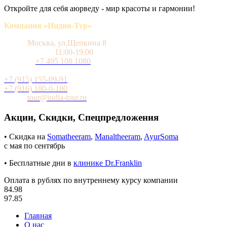
Откройте для себя аюрведу - мир красоты и гармонии!
Компания «Индия-Тур»
Адрес
Москва, ул.Щепкина 8
Время работы
11:00-19:00
Телефон
+7 495 108 1080
Мобильный (WhatsApp и Telegram)
+7 (915) 155-09-91
+7 (916) 180-0-180
Почта
tour@india-tour.ru
Акции, Скидки, Спецпредложения
• Скидка на
Somatheeram
,
Manaltheeram
,
AyurSoma
с мая по сентябрь
• Бесплатные дни в
клинике Dr.Franklin
Оплата в рублях по внутреннему курсу компании
84.98
97.85
Главная
О нас