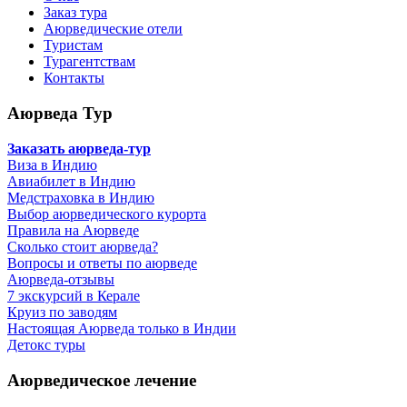
Заказ тура
Аюрведические отели
Туристам
Турагентствам
Контакты
Аюрведа Тур
Заказать аюрведа-тур
Виза в Индию
Авиабилет в Индию
Медстраховка в Индию
Выбор аюрведического курорта
Правила на Аюрведе
Сколько стоит аюрведа?
Вопросы и ответы по аюрведе
Аюрведа-отзывы
7 экскурсий в Керале
Круиз по заводям
Настоящая Аюрведа только в Индии
Детокс туры
Аюрведическое лечение