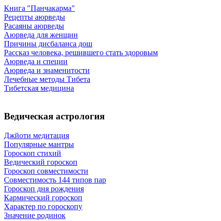
Книга "Панчакарма"
Рецепты аюрведы
Расаяны аюрведы
Аюрведа для женщин
Причины дисбаланса дош
Рассказ человека, решившего стать здоровым
Аюрведа и специи
Аюрведа и знаменитости
Лечебные методы Тибета
Тибетская медицина
Ведическая астрология
Джйоти медитация
Популярные мантры
Гороскоп стихий
Ведический гороскоп
Гороскоп совместимости
Совместимость 144 типов пар
Гороскоп дня рождения
Кармический гороскоп
Характер по гороскопу
Значение родинок