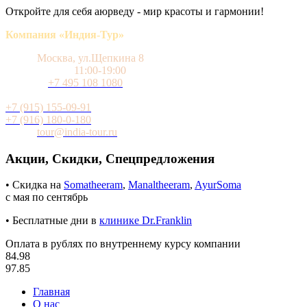
Откройте для себя аюрведу - мир красоты и гармонии!
Компания «Индия-Тур»
Адрес
Москва, ул.Щепкина 8
Время работы
11:00-19:00
Телефон
+7 495 108 1080
Мобильный (WhatsApp и Telegram)
+7 (915) 155-09-91
+7 (916) 180-0-180
Почта
tour@india-tour.ru
Акции, Скидки, Спецпредложения
• Скидка на
Somatheeram
,
Manaltheeram
,
AyurSoma
с мая по сентябрь
• Бесплатные дни в
клинике Dr.Franklin
Оплата в рублях по внутреннему курсу компании
84.98
97.85
Главная
О нас