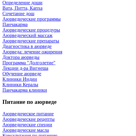
Определение доши
Вата, Питта, Капха
Сочетание дош
Аюрведические программы
Панчакарма
Аюрведические процедуры
Аюрведический массаж
Аюрведические препараты
Диагностика в аюрведе
Аюрведа: лечение ожирения
Доктора аюрведы
Программа "Долголетие"
Лекции д-ра Вигнеша
Обучение аюрведе
Клиники Индии
Клиники Кералы
Панчакарма клиники
Питание по аюрведе
Аюрведическое питание
Аюрведические рецепты
Аюрведические специи
Аюрведические масла
Консультация по питанию