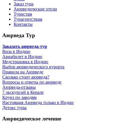
Заказ тура
Аюрведические отели
Туристам
Турагентствам
Контакты
Аюрведа Тур
Заказать аюрведа-тур
Виза в Индию
Авиабилет в Индию
Медстраховка в Индию
Выбор аюрведического курорта
Правила на Аюрведе
Сколько стоит аюрведа?
Вопросы и ответы по аюрведе
Аюрведа-отзывы
7 экскурсий в Керале
Круиз по заводям
Настоящая Аюрведа только в Индии
Детокс туры
Аюрведическое лечение