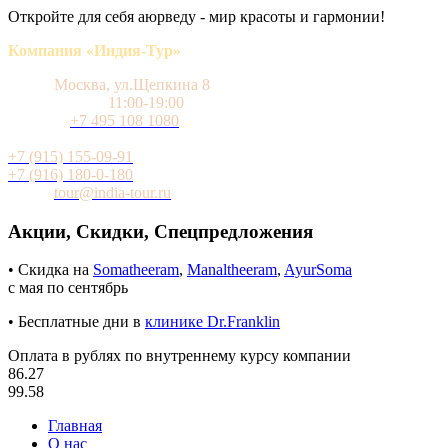
Откройте для себя аюрведу - мир красоты и гармонии!
Компания «Индия-Тур»
Адрес
Москва, ул.Щепкина 8
Время работы
11:00-19:00
Телефон
+7 495 108 1080
Мобильный (WhatsApp и Telegram)
+7 (915) 155-09-91
+7 (916) 180-0-180
Почта
tour@india-tour.ru
Акции, Скидки, Спецпредложения
• Скидка на
Somatheeram
,
Manaltheeram
,
AyurSoma
с мая по сентябрь
• Бесплатные дни в
клинике Dr.Franklin
Оплата в рублях по внутреннему курсу компании
86.27
99.58
Главная
О нас