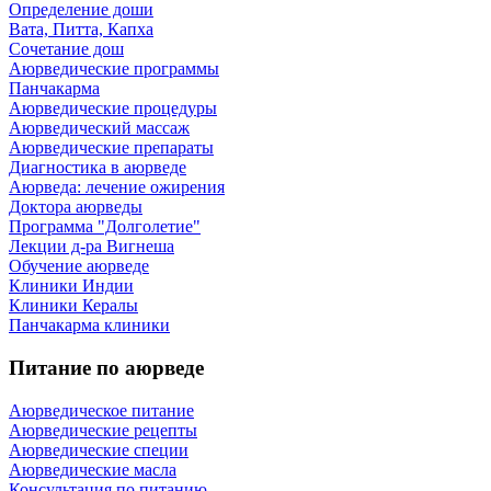
Определение доши
Вата, Питта, Капха
Сочетание дош
Аюрведические программы
Панчакарма
Аюрведические процедуры
Аюрведический массаж
Аюрведические препараты
Диагностика в аюрведе
Аюрведа: лечение ожирения
Доктора аюрведы
Программа "Долголетие"
Лекции д-ра Вигнеша
Обучение аюрведе
Клиники Индии
Клиники Кералы
Панчакарма клиники
Питание по аюрведе
Аюрведическое питание
Аюрведические рецепты
Аюрведические специи
Аюрведические масла
Консультация по питанию