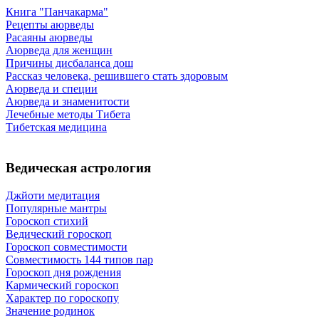
Книга "Панчакарма"
Рецепты аюрведы
Расаяны аюрведы
Аюрведа для женщин
Причины дисбаланса дош
Рассказ человека, решившего стать здоровым
Аюрведа и специи
Аюрведа и знаменитости
Лечебные методы Тибета
Тибетская медицина
Ведическая астрология
Джйоти медитация
Популярные мантры
Гороскоп стихий
Ведический гороскоп
Гороскоп совместимости
Совместимость 144 типов пар
Гороскоп дня рождения
Кармический гороскоп
Характер по гороскопу
Значение родинок