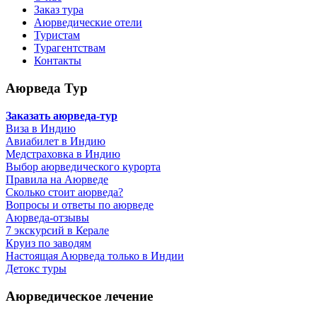
Заказ тура
Аюрведические отели
Туристам
Турагентствам
Контакты
Аюрведа Тур
Заказать аюрведа-тур
Виза в Индию
Авиабилет в Индию
Медстраховка в Индию
Выбор аюрведического курорта
Правила на Аюрведе
Сколько стоит аюрведа?
Вопросы и ответы по аюрведе
Аюрведа-отзывы
7 экскурсий в Керале
Круиз по заводям
Настоящая Аюрведа только в Индии
Детокс туры
Аюрведическое лечение