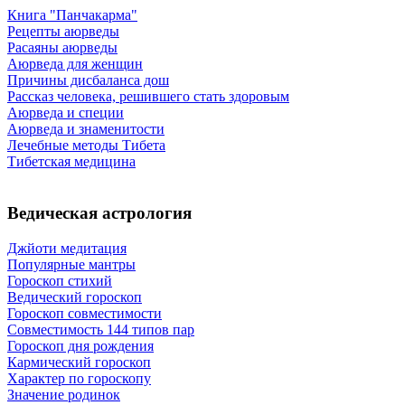
Книга "Панчакарма"
Рецепты аюрведы
Расаяны аюрведы
Аюрведа для женщин
Причины дисбаланса дош
Рассказ человека, решившего стать здоровым
Аюрведа и специи
Аюрведа и знаменитости
Лечебные методы Тибета
Тибетская медицина
Ведическая астрология
Джйоти медитация
Популярные мантры
Гороскоп стихий
Ведический гороскоп
Гороскоп совместимости
Совместимость 144 типов пар
Гороскоп дня рождения
Кармический гороскоп
Характер по гороскопу
Значение родинок