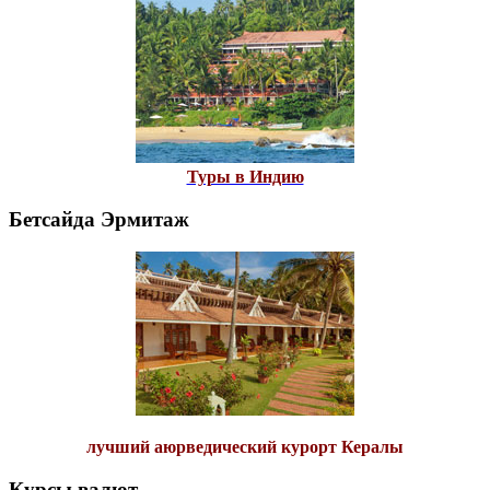
Туры в Индию
Бетсайда Эрмитаж
лучший аюрведический курорт Кералы
Курсы валют