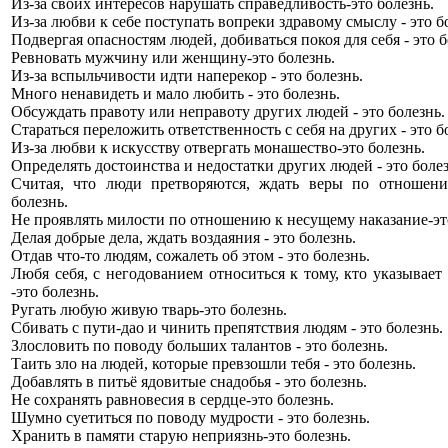
Из-за своих интересов нарушать справедливость-это болезнь.
Из-за любви к себе поступать вопреки здравому смыслу - это б
Подвергая опасностям людей, добиваться покоя для себя - это б
Ревновать мужчину или женщину-это болезнь.
Из-за вспыльчивости идти наперекор - это болезнь.
Много ненавидеть и мало любить - это болезнь.
Обсуждать правоту или неправоту других людей - это болезнь.
Стараться переложить ответственность с себя на других - это б
Из-за любви к искусству отвергать монашество-это болезнь.
Определять достоинства и недостатки других людей - это болез
Считая, что люди претворяются, ждать веры по отношени
болезнь.
Не проявлять милости по отношению к несущему наказание-эт
Делая добрые дела, ждать воздаяния - это болезнь.
Отдав что-то людям, сожалеть об этом - это болезнь.
Любя себя, с негодованием относиться к тому, кто указывает
-это болезнь.
Ругать любую живую тварь-это болезнь.
Сбивать с пути-дао и чинить препятствия людям - это болезнь.
Злословить по поводу больших талантов - это болезнь.
Таить зло на людей, которые превзошли тебя - это болезнь.
Добавлять в питьё ядовитые снадобья - это болезнь.
Не сохранять равновесия в сердце-это болезнь.
Шумно суетиться по поводу мудрости - это болезнь.
Хранить в памяти старую неприязнь-это болезнь.