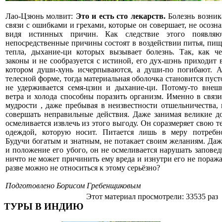
Лао-Цзюнь молвит:
Это и есть сто лекарств.
Болезнь возника
связи с ошибками и грехами, которые он совершает, не осозна
видя истинных причин. Как следствие этого появляю
непосредственные причины состоят в воздействии питья, пищи
тепла, дыхание-ци которых вызывает болезнь. Так, как ч
законы и не сообразуется с истиной, его дух-шэнь приходит 
котором души-хунь исчерпываются, а души-по погибают. А
телесной форме, тогда материальная оболочка становится пусто
не удерживается семя-цзин и дыхание-ци. Потому-то внеш
ветра и холода способны поразить организм. Именно в связи
мудрости , даже пребывая в неизвестности отшельничества, 
совершать неправильные действия. Даже занимая великие д
осмеливается извлечь из этого выгоду. Он соразмеряет свою 
одеждой, которую носит. Питается лишь в меру потребно
Будучи богатым и знатным, не потакает своим желаниям. Даже
и положение его убого, он не осмеливается нарушать заповед
ничто не может причинить ему вреда и изнутри его не поража
разве можно не относиться к этому серьёзно?
Подготовлено Борисом Гребенщиковым
Этот материал просмотрели: 33535 раз
ТУРЫ В ИНДИЮ