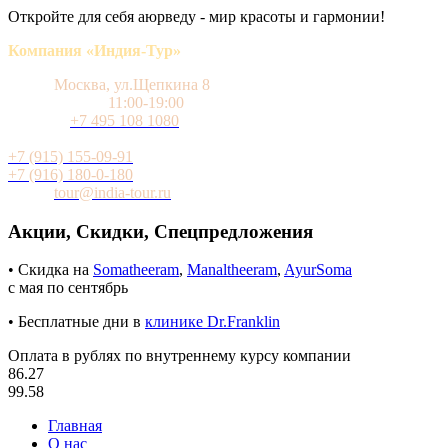
Откройте для себя аюрведу - мир красоты и гармонии!
Компания «Индия-Тур»
Адрес
Москва, ул.Щепкина 8
Время работы
11:00-19:00
Телефон
+7 495 108 1080
Мобильный (WhatsApp и Telegram)
+7 (915) 155-09-91
+7 (916) 180-0-180
Почта
tour@india-tour.ru
Акции, Скидки, Спецпредложения
• Скидка на
Somatheeram
,
Manaltheeram
,
AyurSoma
с мая по сентябрь
• Бесплатные дни в
клинике Dr.Franklin
Оплата в рублях по внутреннему курсу компании
86.27
99.58
Главная
О нас