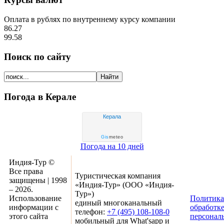
Оплата в рублях по внутреннему курсу компании
86.27
99.58
Поиск по сайту
Погода в Керале
Керала
Gis
meteo
Погода на 10 дней
Индия-Тур ©
Все права
Туристическая компания
защищены | 1998
«Индия-Тур» (ООО «Индия-
– 2026.
Тур»)
Использование
Политика
единый многоканальный
информации с
обработк
телефон:
+7 (495) 108-108-0
этого сайта
персонал
мобильный для What'sapp и