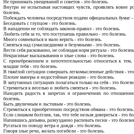
Не принимать увещеваний и советов - это болезнь.
Внутри не испытывая настоящих чувств, проявлять вовне ро
болезнь.
Побеждать человека посредством подачи официальных бумаг - 
Беседовать с глупцом - это болезнь.
В нападении не соблюдать законов-правил - это болезнь.
Любить себя за то, что поступаешь правильно - это болезнь.
Много сомневаться и мало верить - это болезнь.
Смеяться над сумасшедшими и безумными - это болезнь.
Вести себя раскованно, не соблюдая норм ритуала - это болезнь
Некрасивые высказывания и злые слова - это болезнь.
С пренебрежением и непочтительностью относиться к тем,
младше тебя - это болезнь.
В тяжёлой ситуации совершать легкомысленные действия - это
Плохие манеры и недостойные реакции - это болезнь.
В запутанных ситуациях полагаться только на себя - это болезн
Стремиться к веселью и любить смеяться - это болезнь.
Находить радость в запретах и ограничениях по отношени
болезнь.
Быть двуличным и льстивым - это болезнь.
Стремиться к приобретению посредством обмана - это болезнь.
Если слишком болтлив, так, что тебе нельзя довериться - это бо
Напившись допьяна, разнузданно распевать песни - это болезнь
Ругаться по поводу ветра и дождя - это болезнь.
Говоря злые речи, желать погибели - это болезнь.