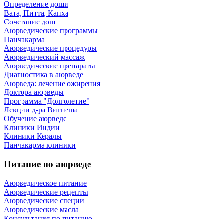
Определение доши
Вата, Питта, Капха
Сочетание дош
Аюрведические программы
Панчакарма
Аюрведические процедуры
Аюрведический массаж
Аюрведические препараты
Диагностика в аюрведе
Аюрведа: лечение ожирения
Доктора аюрведы
Программа "Долголетие"
Лекции д-ра Вигнеша
Обучение аюрведе
Клиники Индии
Клиники Кералы
Панчакарма клиники
Питание по аюрведе
Аюрведическое питание
Аюрведические рецепты
Аюрведические специи
Аюрведические масла
Консультация по питанию