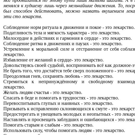
мог продвигаться по этому пути лишь малыми шагами. А в 
менялся к худшему лишь через мельчайшие движения. То, поср
был способен действовать, можно назвать вкушением лека
эти сто лекарств.
Соблюдение норм ритуала в движении и покое - это лекарство.
Податливость тела и мягкость характера - это лекарство.
Милосердие в действиях и гармония в сердце - это лекарство.
Соблюдение ритма в движениях и паузах - это лекарство.
Устремление к моральной силе и отстранение от себя собла
лекарство.
Избавление от желаний в сердце- это лекарство.
Довольствуясь своей судьбой, воспринимать всё как должное-э
Не брать того, что достаётся тебе сверх положенного - это лека
Преодолевая гнев, сохранять любовь - это лекарство.
Стремиться к непринуждённому и свободному взаимод
лекарство.
Желать людям счастья - это лекарство.
Спасать в беде и помогать в трудностях - это лекарство.
Перевоспитывать глупых и наивных - это лекарство.
Призывать к исправлению склоняющихся к смуте - это лекарст
Предостерегать и увещевать молодых и неопытных - это лекар
Наставлять и просвещать заблудших и ошибающихся - это лека
Помогать старым и слабым - это лекарство.
Использовать силу, чтобы помогать людям - это лекарство.