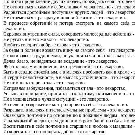
Почитая продвижение других людей, побеждать себя - это лека
Не относиться к самому себе слишком уважительно - это лекар
Радоваться достойным поступкам других людей - это лекарство
Не стремиться к разврату в половой жизни - это лекарство.
В процессе обретений и потерь смотреть на самого себя с
лекарство.
Скрывая внутренние силы, совершать милосердные действия - 
Не ругать ничего живого - это лекарство.
Любить говорить добрые слова - это лекарство.
За беды и болезни возлагать вину на самого себя - это лекарств
Сталкиваясь с трудностями, не уклоняться и не отказываться - 
Делая благо, не надеяться на воздаяние - это лекарство.
Желать людям исполнения их стремлений - это лекарство.
Быть в сердце спокойным, а в мыслях пребывать как в храме - э
В сердце безмятежность, а в мыслях устойчивость - это лекарст
Не помнить старого зла - это лекарство.
Исправляя заблуждения, избавляться от зла - это лекарство.
Услышав порицание, принять его как стимул к изменению - это
Не вмешиваться в чужие ситуации - это лекарство.
В гневе и раздражение контролировать себя - это лекарство.
Разрешать в мыслях интеллектуальные проблемы - это лекарст
Оказывать почтение по отношению к пожилым людям - это лек
И за закрытой дверью, в уединении строго блюсти себя - это ле
Воспитывать в себе почтение к старшим и любовь к младшим - 
Искоренять зло и поощрять добро - это лекарство.