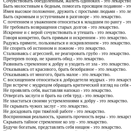
Сочувствовать обездоленным, жалеть одиноких - это лекарство
Быть милостивым к бедным, помогать просящим подаяние - это
Имея высокое положение, дружить с простыми людьми - это ле
Быть скромным и уступчивым в разговоре - это лекарство.
С почтением и уважением относиться к младшим по рангу - это
Не требовать возвращения старых долгов - это лекарство.
Искренне и с верой сочувствовать и утешать - это лекарство.
Говоря конкретно, быть прямым и искренним - это лекарство.
Радуясь прямоте, пользоваться и искривлением - это лекарство.
Не спорить об истинном и ложном - это лекарство.
Сталкиваясь с агрессией, не реагировать грубо - это лекарство.
Претерпев позор, не хранить обид - это лекарство.
Развивать стремление к добру и уходить от зла - это лекарство.
Отказываясь от красивого, брать безобразное - это лекарство.
Отказываясь от многого, брать малое - это лекарство.
С восхищением относиться к добродетели мудрых - это лекарст
При встрече с мудрецом обращать критический взгляд на себя -
Не проявлять себя, выставляя напоказ - это лекарство.
Отвергать заслуги и брать на себя труд - это лекарство.
Не хвастаться своими устремлениями к добру - это лекарство.
Не скрывать чужих заслуг - это лекарство.
Не досадовать при тяжёлой работе - это лекарство.
Воспринимая реальность, хранить прочность веры - это лекарс
Скрывать тайное стремление ко злу - это лекарство.
Будучи богатым, представлять себя нищим - это лекарство.