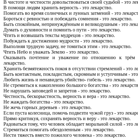
В чистоте и честности довольствоваться своей судьбой - это ле
В помощи людям хранить верность - это лекарство.
Помогать во время солнечных и лунных затмений - это лекарст
Бороться с ревностью и побеждать сомнения - это лекарство.
Быть спокойным, непринуждённым и великодушным - это лека
Думать о духовности и помнить о пути - это лекарство.
Чтить и возвышать тексты мудрецов - это лекарство.
Побуждать к достижению мудрости - это лекарство.
Выполняя трудную задачу, не томиться этим - это лекарство.
Чтить Небо и уважать Землю - это лекарство.
Оказывать почтение и уважение по отношению к трём 
лекарство.
Хранить безмятежность покоя в отсутствии стремлений - это л
Быть контактным, покладистым, скромным и уступчивым - это
Любить жизнь и ненавидеть убийство- гибель - это лекарство.
Не стремиться к накоплению большого богатства - это лекарств
Не нарушать заповедей и запретов - это лекарство.
Честность, бескорыстность, верность и вера - это лекарство.
Не жаждать богатства - это лекарство.
Не жечь горных деревьев - это лекарство.
Если пуста колесница, помочь подвезти чужой груз - это лекар
Прямо критикуя, сохранять верность и веру - это лекарство.
Радоваться тому, что человек обладает моральной силой - это л
Стремиться помогать обездоленным - это лекарство.
Нести тяжесть вместо пожилого человека - это лекарство.