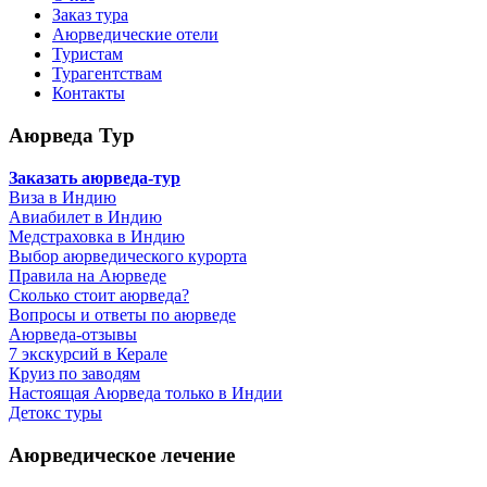
Заказ тура
Аюрведические отели
Туристам
Турагентствам
Контакты
Аюрведа Тур
Заказать аюрведа-тур
Виза в Индию
Авиабилет в Индию
Медстраховка в Индию
Выбор аюрведического курорта
Правила на Аюрведе
Сколько стоит аюрведа?
Вопросы и ответы по аюрведе
Аюрведа-отзывы
7 экскурсий в Керале
Круиз по заводям
Настоящая Аюрведа только в Индии
Детокс туры
Аюрведическое лечение