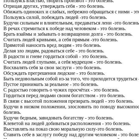
Пользуясь властью, творить произвол - это болезнь.
Отрицая других, утверждать себя - это болезнь.
Обижать одиноких и слабых, небрежно обращаться с ними - это
Пользуясь силой, побеждать людей -это болезнь.
Будучи сильным и влиятельным, предаваться лени -это болезнь
В речах стремиться к победе над человеком - это болезнь.
Брать взаймы и забывать о возвращении долга - это болезнь.
Считать людей кривыми, а себя прямым -это болезнь.
Прямотой наносить вред людям - это болезнь.
Делая зло людям, радоваться себе - это болезнь.
В радости и гневе гордиться собой - это болезнь.
Считать людей глупыми, а себя мудрецом - это болезнь.
Восхвалять себя за свои заслуги - это болезнь.
Обсуждать прегрешения людские - это болезнь.
Быть недовольным собой из-за того, что приходится трудиться -
Пустое принимать за реальное - это болезнь.
С радостью говорить о чужих просчётах - это болезнь.
Гордиться перед людьми своим богатством - это болезнь.
В связи с высотой положения презирать людей - это болезнь.
Будучи в низком положении, злословить по поводу высокопос
болезнь.
Будучи бедным, завидовать богатству - это болезнь.
Клеветой на людей добиваться расположения - это болезнь.
Выставлять на показ свою моральную силу-это болезнь.
Ставить себе в заслугу победу над другим человеком - это боле