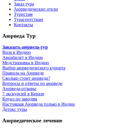
Заказ тура
Аюрведические отели
Туристам
Турагентствам
Контакты
Аюрведа Тур
Заказать аюрведа-тур
Виза в Индию
Авиабилет в Индию
Медстраховка в Индию
Выбор аюрведического курорта
Правила на Аюрведе
Сколько стоит аюрведа?
Вопросы и ответы по аюрведе
Аюрведа-отзывы
7 экскурсий в Керале
Круиз по заводям
Настоящая Аюрведа только в Индии
Детокс туры
Аюрведическое лечение