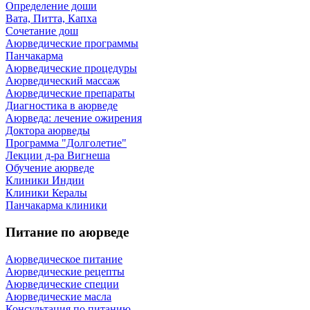
Определение доши
Вата, Питта, Капха
Сочетание дош
Аюрведические программы
Панчакарма
Аюрведические процедуры
Аюрведический массаж
Аюрведические препараты
Диагностика в аюрведе
Аюрведа: лечение ожирения
Доктора аюрведы
Программа "Долголетие"
Лекции д-ра Вигнеша
Обучение аюрведе
Клиники Индии
Клиники Кералы
Панчакарма клиники
Питание по аюрведе
Аюрведическое питание
Аюрведические рецепты
Аюрведические специи
Аюрведические масла
Консультация по питанию