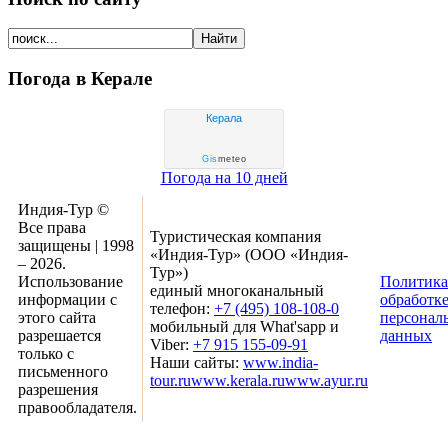
Погода в Керале
Керала
Gis
meteo
Погода на 10 дней
Индия-Тур ©
Все права
Туристическая компания
защищены | 1998
«Индия-Тур» (ООО «Индия-
– 2026.
Тур»)
Использование
Политика
единый многоканальный
информации с
обработк
телефон:
+7 (495) 108-108-0
этого сайта
персонал
мобильный для What'sapp и
разрешается
данных
Viber:
+7 915 155-09-91
только с
Наши сайты:
www.india-
письменного
tour.ru
www.kerala.ru
www.ayur.ru
разрешения
правообладателя.