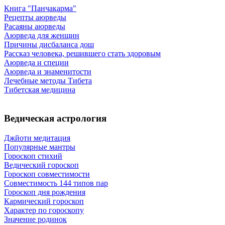
Книга "Панчакарма"
Рецепты аюрведы
Расаяны аюрведы
Аюрведа для женщин
Причины дисбаланса дош
Рассказ человека, решившего стать здоровым
Аюрведа и специи
Аюрведа и знаменитости
Лечебные методы Тибета
Тибетская медицина
Ведическая астрология
Джйоти медитация
Популярные мантры
Гороскоп стихий
Ведический гороскоп
Гороскоп совместимости
Совместимость 144 типов пар
Гороскоп дня рождения
Кармический гороскоп
Характер по гороскопу
Значение родинок