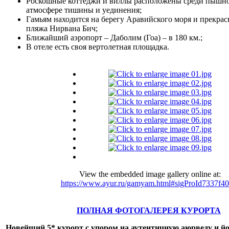
Роскошные коттеджи и виллы расположены среди пышно
атмосфере тишины и уединения;
Гамьям находится на берегу Аравийского моря и прекрас
пляжа Нирвана Бич;
Ближайший аэропорт – Даболим (Гоа) – в 180 км.;
В отеле есть своя вертолетная площадка.
View the embedded image gallery online at:
https://www.ayur.ru/gamyam.html#sigProId7337f40
ПОЛНАЯ ФОТОГАЛЕРЕЯ КУРОРТА
Новейший 5* курорт с упором на аутентичную аюрведу и йо