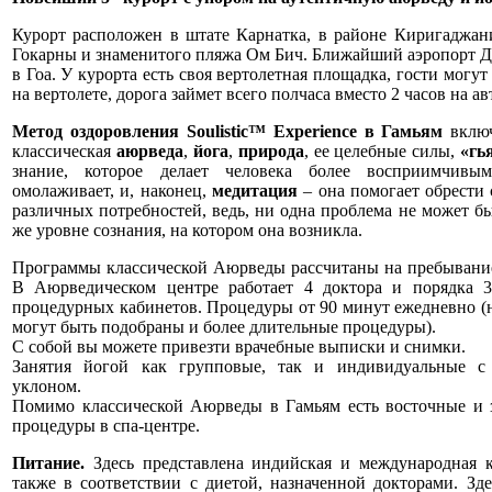
Курорт расположен в штате Карнатка, в районе Киригаджан
Гокарны и знаменитого пляжа Ом Бич. Ближайший аэропорт Д
в Гоа. У курорта есть своя вертолетная площадка, гости могут
на вертолете, дорога займет всего полчаса вместо 2 часов на а
Метод оздоровления Soulistic™ Experience в Гамьям
включ
классическая
аюрведа
,
йога
,
природа
, ее целебные силы,
«гь
знание, которое делает человека более восприимчив
омолаживает, и, наконец,
медитация
– она помогает обрести 
различных потребностей, ведь, ни одна проблема не может б
же уровне сознания, на котором она возникла.
Программы классической Аюрведы рассчитаны на пребывание 
В Аюрведическом центре работает 4 доктора и порядка 3
процедурных кабинетов. Процедуры от 90 минут ежедневно (
могут быть подобраны и более длительные процедуры).
С собой вы можете привезти врачебные выписки и снимки.
Занятия йогой как групповые, так и индивидуальные с 
уклоном.
Помимо классической Аюрведы в Гамьям есть восточные и з
процедуры в спа-центре.
Питание.
Здесь представлена индийская и международная 
также в соответствии с диетой, назначенной докторами. Зд