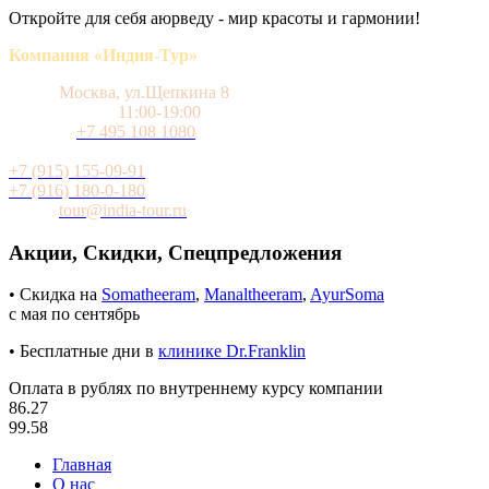
Откройте для себя аюрведу - мир красоты и гармонии!
Компания «Индия-Тур»
Адрес
Москва, ул.Щепкина 8
Время работы
11:00-19:00
Телефон
+7 495 108 1080
Мобильный (WhatsApp и Telegram)
+7 (915) 155-09-91
+7 (916) 180-0-180
Почта
tour@india-tour.ru
Акции, Скидки, Спецпредложения
• Скидка на
Somatheeram
,
Manaltheeram
,
AyurSoma
с мая по сентябрь
• Бесплатные дни в
клинике Dr.Franklin
Оплата в рублях по внутреннему курсу компании
86.27
99.58
Главная
О нас