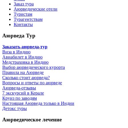
Заказ тура
Аюрведические отели
Туристам
Турагентствам
Контакты
Аюрведа Тур
Заказать аюрведа-тур
Виза в Индию
Авиабилет в Индию
Медстраховка в Индию
Выбор аюрведического курорта
Правила на Аюрведе
Сколько стоит аюрведа?
Вопросы и ответы по аюрведе
Аюрведа-отзывы
7 экскурсий в Керале
Круиз по заводям
Настоящая Аюрведа только в Индии
Детокс туры
Аюрведическое лечение