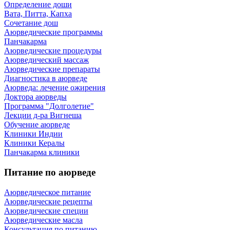
Определение доши
Вата, Питта, Капха
Сочетание дош
Аюрведические программы
Панчакарма
Аюрведические процедуры
Аюрведический массаж
Аюрведические препараты
Диагностика в аюрведе
Аюрведа: лечение ожирения
Доктора аюрведы
Программа "Долголетие"
Лекции д-ра Вигнеша
Обучение аюрведе
Клиники Индии
Клиники Кералы
Панчакарма клиники
Питание по аюрведе
Аюрведическое питание
Аюрведические рецепты
Аюрведические специи
Аюрведические масла
Консультация по питанию