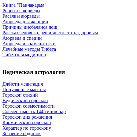
Книга "Панчакарма"
Рецепты аюрведы
Расаяны аюрведы
Аюрведа для женщин
Причины дисбаланса дош
Рассказ человека, решившего стать здоровым
Аюрведа и специи
Аюрведа и знаменитости
Лечебные методы Тибета
Тибетская медицина
Ведическая астрология
Джйоти медитация
Популярные мантры
Гороскоп стихий
Ведический гороскоп
Гороскоп совместимости
Совместимость 144 типов пар
Гороскоп дня рождения
Кармический гороскоп
Характер по гороскопу
Значение родинок