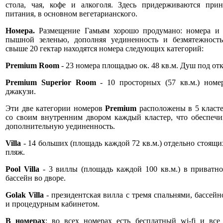
стола, чая, кофе и алкоголя. Здесь придерживаются при
питания, в основном вегетарианского.
Номера.
Размещение Гамьям хорошо продумано: номера и
пышной зеленью, дополняя уединенность и безмятежность
свыше 20 гектар находятся номера следующих категорий:
Premium Room
- 23 номера площадью ок. 48 кв.м. Душ под о
Premium Superior Room
- 10 просторных (57 кв.м.) номе
джакузи.
Эти две категории номеров
Premium
расположены в 5 класте
со своим внутренним двором каждый кластер, что обеспеч
дополнительную уединенность.
Villa
- 14 больших (площадь каждой 72 кв.м.) отдельно стоящи
пляж.
Pool Villa
- 3 виллы (площадь каждой 100 кв.м.) в приватно
бассейн во дворе.
Golak Villa
- президентская вилла с тремя спальнями, бассейн
и процедурным кабинетом.
В номерах
: во всех номерах есть бесплатный wi-fi и все