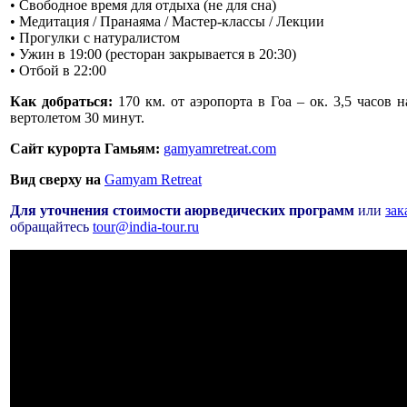
• Свободное время для отдыха (не для сна)
• Медитация / Пранаяма / Мастер-классы / Лекции
• Прогулки с натуралистом
• Ужин в 19:00 (ресторан закрывается в 20:30)
• Отбой в 22:00
Как добраться:
170 км. от аэропорта в Гоа – ок. 3,5 часов 
вертолетом 30 минут.
Cайт курорта Гамьям:
gamyamretreat.com
Вид сверху на
Gamyam Retreat
Для уточнения стоимости аюрведических программ
или
зак
обращайтесь
tour@india-tour.ru