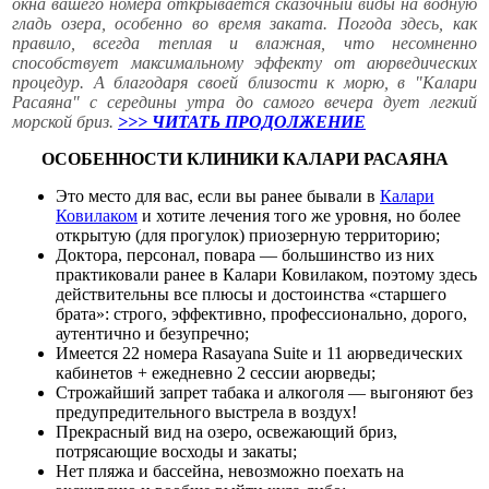
окна вашего номера открывается сказочный виды на водную
гладь озера, особенно во время заката. Погода здесь, как
правило, всегда теплая и влажная, что несомненно
способствует максимальному эффекту от аюрведических
процедур. А благодаря своей близости к морю, в "Калари
Расаяна" с середины утра до самого вечера дует легкий
морской бриз.
>>> ЧИТАТЬ ПРОДОЛЖЕНИЕ
ОСОБЕННОСТИ КЛИНИКИ КАЛАРИ РАСАЯНА
Это место для вас, если вы ранее бывали в
Калари
Ковилаком
и хотите лечения того же уровня, но более
открытую (для прогулок) приозерную территорию;
Доктора, персонал, повара — большинство из них
практиковали ранее в Калари Ковилаком, поэтому здесь
действительны все плюсы и достоинства «старшего
брата»: строго, эффективно, профессионально, дорого,
аутентично и безупречно;
Имеется 22 номера Rasayana Suite и 11 аюрведических
кабинетов + ежедневно 2 сессии аюрведы;
Строжайший запрет табака и алкоголя — выгоняют без
предупредительного выстрела в воздух!
Прекрасный вид на озеро, освежающий бриз,
потрясающие восходы и закаты;
Нет пляжа и бассейна, невозможно поехать на