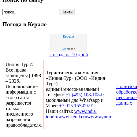
Погода в Керале
Керала
Gis
meteo
Погода на 10 дней
Индия-Тур ©
Все права
Туристическая компания
защищены | 1998
«Индия-Тур» (ООО «Индия-
– 2026.
Тур»)
Использование
Политика
единый многоканальный
информации с
обработк
телефон:
+7 (495) 108-108-0
этого сайта
персонал
мобильный для What'sapp и
разрешается
данных
Viber:
+7 915 155-09-91
только с
Наши сайты:
www.india-
письменного
tour.ru
www.kerala.ru
www.ayur.ru
разрешения
правообладателя.