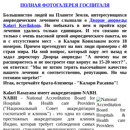
ПОЛНАЯ ФОТОГАЛЕРЕЯ ГОСПИТАЛЯ
Большинство людей на Планете Земля, интересующихся
аюрведическим лечением слышали о
Дворце аюрведы
Kalari Kovilakom
. Но побывать в нем и пройти курс
лечения удалось только единицам. И это связано не
только с очень высокой ценой аюрведического пакета, но
и с отсутствием мест - в Калари Ковилаком всего 18
номеров. Причем претендуют на них люди примерно с 40
стран мира. На мой вопрос, который пару лет назад я
задал директору Дворца аюрведы: "
А почему вы не
расширяетесь и не построете еще корпус на 15-20 мест?
",
он ответил: "
Мы не хотим терять высочайшее качество
нашего лечения и соответственно, репутацию. Но мы
готовим surprise!
"
Итак, встречайте брата-близнеца - "Калари Расаяна"!
Kalari Rasayana имеет аккредитацию NABH
.
NABH
- National Accreditation Board for
Hospitals & Health care Providers
("Национальный Совет аккредитации
госпиталей и клиник") - это одна из самых
престижных аккредитации для клиник
Индии, которая требует соблюдения самых
высоких стандартов медицинского сервиса.