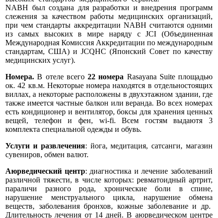
NABH был создана для разработки и внедрения программ
слежения за качеством работы медицинских организаций,
при чем стандарты аккредитации NABH считаются одними
из самых высоких в мире наряду с JCI (Объединенная
Международная Комиссия Аккредитации по международным
стандартам, США) и JCQHC (Японский Совет по качеству
медицинских услуг).
Номера.
В отеле всего
22 номера
Rasayana Suite площадью
ок. 42 кв.м. Некоторые номера находятся в отдельностоящих
виллах, а некоторые расположены в двухэтажном здании, где
также имеется частные балкон или веранда. Во всех номерах
есть кондиционер и вентилятор, боксы для хранения ценных
вещей, телефон и фен, wi-fi. Всем гостям выдаютя 3
комплекта специальной одежды и обувь.
Услуги и развлечения
: йога, медитация, сатсанги, магазин
сувениров, обмен валют.
Аюрведический центр
: диагностика и лечение заболеваний
различной тяжести, в числе которых: ревматоидный артрит,
параличи разного рода, хронические боли в спине,
нарушение менструального цикла, нарушение обмена
веществ, заболевания бронхов, кожные заболевание и др.
Длительность лечения от 14 дней. В аюрведическом центре