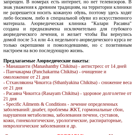
запрещен. В номерах есть интернет, но нет телевизоров. В
знак уважения к древним традициям, на территории клиники
не разрешается носить кожаную обувь, поэтому здесь ходят
либо босиком, либо в специальной обуви из искусственного
материала. Аюрведическая клиника "Калари Расаяна"
создана и предназначена исключительно для глубокого
аюрведического лечения, и желает чтобы Вы вернулись
домой после 3-х или 4-х недельного аюрведического курса не
только окрепшими и помолодевшими, но с позитивным
настроем на всю последующую жизнь.
Предлагаемые Аюрведические пакеты
:
- Манашанти (Manashanthy Chikitsa) - антистресс от 14 дней
- Панчакарма (Panchakarma Сhikitsa) - очищение и
омоложение от 21 дня
- Стханлякина Чикитса (Sthanlyakina Chikitsa) - снижение веса
от 21 дня
- Расаяна Чикитса (Rasayam Chikitsa) - здоровое долголетие от
21 дня
- Specific Ailments & Conditions - лечение определенных
заболеваний: диабет, проблемы ЖКТ, гормональные сбои,
нарушения метаболизма, заболевания печени, суставов,
кожи, гинекологические, урологические, распираторные,
неврологические заболевания и др.