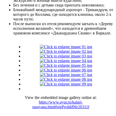
экскурсию и вообще выйти куда-либо;
Без лечения и с детьми сюда приехать невозможно;
Ближайший международный аэропорт - Тривандрум, от
которого до Коллама, где находится клиника, около 2-х
часов пути;
После выписки из отеля рекомендуем заехать к «Дереву
исполнения желаний», что находится в древнейшем
храмовом комплексе «Джанардхана Свами» в Варкале.
View the embedded image gallery online at:
https://www.ayur.ru/kalari-
rasayana.html#sigProIdd9fe26311f