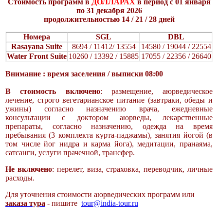
Стоимость программ в
ДОЛЛАРАХ
в период с 01 января
по 31 декабря 2026
продолжительностью 14 / 21 / 28 дней
Номера
SGL
DBL
Rasayana Suite
8694 / 11412/ 13554
14580 / 19044 / 22554
Water Front Suite
10260 / 13392 / 15885
17055 / 22356 / 26640
Внимание : время заселения / выписки 08:00
В стоимость включено
: размещение, аюрведическое
лечение, строго вегетарианское питание (завтраки, обеды и
ужины) согласно назначению врача, ежедневные
консультации с доктором аюрведы, лекарственные
препараты, согласно назначению, одежда на время
пребывания (3 комплекта курта-паджамы), занятия йогой (в
том числе йог нидра и карма йога), медитации, пранаяма,
сатсанги, услуги прачечной, трансфер.
Не включено
: перелет, виза, страховка, переводчик, личные
расходы.
Для уточнения стоимости аюрведических программ или
заказа тура
- пишите
tour@india-tour.ru