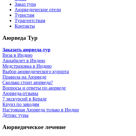
Заказ тура
Аюрведические отели
Туристам
Турагентствам
Контакты
Аюрведа Тур
Заказать аюрведа-тур
Виза в Индию
Авиабилет в Индию
Медстраховка в Индию
Выбор аюрведического курорта
Правила на Аюрведе
Сколько стоит аюрведа?
Вопросы и ответы по аюрведе
Аюрведа-отзывы
7 экскурсий в Керале
Круиз по заводям
Настоящая Аюрведа только в Индии
Детокс туры
Аюрведическое лечение