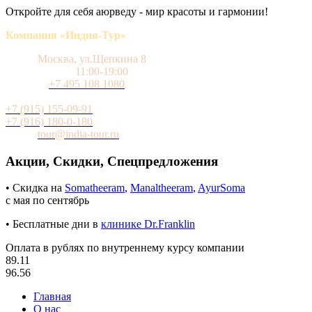
Откройте для себя аюрведу - мир красоты и гармонии!
Компания «Индия-Тур»
Адрес
Москва, ул.Щепкина 8
Время работы
11:00-19:00
Телефон
+7 495 108 1080
Мобильный (WhatsApp и Telegram)
+7 (915) 155-09-91
+7 (916) 180-0-180
Почта
tour@india-tour.ru
Акции, Скидки, Спецпредложения
• Скидка на
Somatheeram
,
Manaltheeram
,
AyurSoma
с мая по сентябрь
• Бесплатные дни в
клинике Dr.Franklin
Оплата в рублях по внутреннему курсу компании
89.11
96.56
Главная
О нас