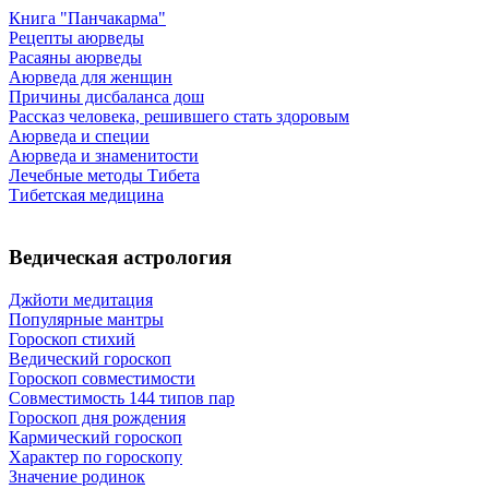
Книга "Панчакарма"
Рецепты аюрведы
Расаяны аюрведы
Аюрведа для женщин
Причины дисбаланса дош
Рассказ человека, решившего стать здоровым
Аюрведа и специи
Аюрведа и знаменитости
Лечебные методы Тибета
Тибетская медицина
Ведическая астрология
Джйоти медитация
Популярные мантры
Гороскоп стихий
Ведический гороскоп
Гороскоп совместимости
Совместимость 144 типов пар
Гороскоп дня рождения
Кармический гороскоп
Характер по гороскопу
Значение родинок