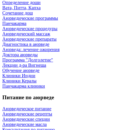
Определение доши
Вата, Питта, Капха
Сочетание дош
Аюрведические программы
Панчакарма
Аюрведические процедуры
Аюрведический массаж
Аюрведические препараты
Диагностика в аюрведе
Аюрведа: лечение ожирения
Доктора аюрведы
Программа "Долголетие"
Лекции д-ра Вигнеша
Обучение аюрведе
Клиники Индии
Клиники Кералы
Панчакарма клиники
Питание по аюрведе
Аюрведическое питание
Аюрведические рецепты
Аюрведические специи
Аюрведические масла
Консультация по питанию