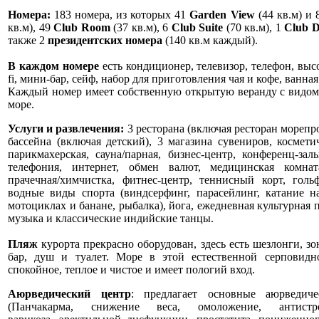
Номера:
183 номера, из которых 41
Garden View
(44 кв.м) и
кв.м), 49
Club Room
(37 кв.м), 6
Club Suite
(70 кв.м), 1
Club D
также 2
президентских номера
(140 кв.м каждый).
В каждом номере
есть кондиционер, телевизор, телефон, выс
fi, мини-бар, сейф, набор для приготовления чая и кофе, ванна
Каждый номер имеет собственную открытую веранду с видом 
море.
Услуги и развлечения:
3 ресторана (включая ресторан морепро
бассейна (включая детский), 3 магазина сувениров, космет
парикмахерская, сауна/парная, бизнес-центр, конференц-за
телефония, интернет, обмен валют, медицинская комнат
прачечная/химчистка, фитнес-центр, теннисный корт, гольф
водные виды спорта (виндсерфинг, парасейлинг, катание н
мотоциклах и банане, рыбалка), йога, ежедневная культурная 
музыка и классические индийские танцы.
Пляж
курорта прекрасно оборудован, здесь есть шезлонги, зо
бар, душ и туалет. Море в этой естественной серповидн
спокойное, теплое и чистое и имеет пологий вход.
Аюрведический центр
: предлагает основные аюрведич
(
Панчакарма, снижение веса, омоложение, антистр