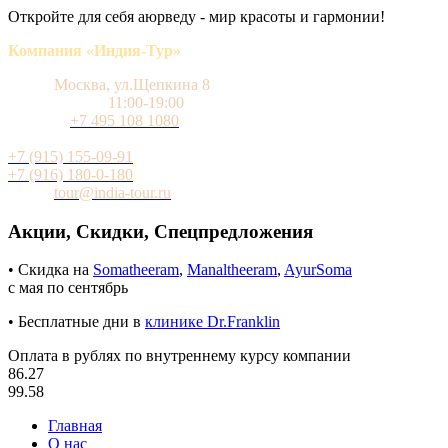
Откройте для себя аюрведу - мир красоты и гармонии!
Компания «Индия-Тур»
Адрес
Москва, ул.Щепкина 8
Время работы
11:00-19:00
Телефон
+7 495 108 1080
Мобильный (WhatsApp и Telegram)
+7 (915) 155-09-91
+7 (916) 180-0-180
Почта
tour@india-tour.ru
Акции, Скидки, Спецпредложения
• Скидка на
Somatheeram
,
Manaltheeram
,
AyurSoma
с мая по сентябрь
• Бесплатные дни в
клинике Dr.Franklin
Оплата в рублях по внутреннему курсу компании
86.27
99.58
Главная
О нас