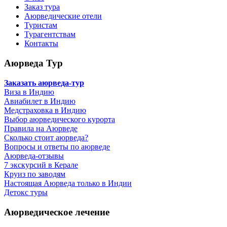
Заказ тура
Аюрведические отели
Туристам
Турагентствам
Контакты
Аюрведа Тур
Заказать аюрведа-тур
Виза в Индию
Авиабилет в Индию
Медстраховка в Индию
Выбор аюрведического курорта
Правила на Аюрведе
Сколько стоит аюрведа?
Вопросы и ответы по аюрведе
Аюрведа-отзывы
7 экскурсий в Керале
Круиз по заводям
Настоящая Аюрведа только в Индии
Детокс туры
Аюрведическое лечение