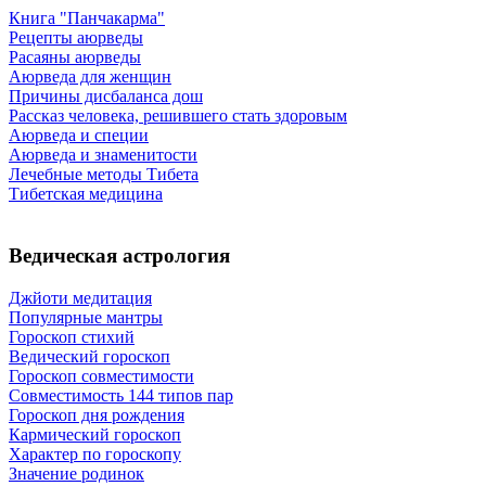
Книга "Панчакарма"
Рецепты аюрведы
Расаяны аюрведы
Аюрведа для женщин
Причины дисбаланса дош
Рассказ человека, решившего стать здоровым
Аюрведа и специи
Аюрведа и знаменитости
Лечебные методы Тибета
Тибетская медицина
Ведическая астрология
Джйоти медитация
Популярные мантры
Гороскоп стихий
Ведический гороскоп
Гороскоп совместимости
Совместимость 144 типов пар
Гороскоп дня рождения
Кармический гороскоп
Характер по гороскопу
Значение родинок