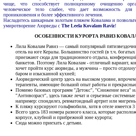
чище, что способствует полноценному очищению орг
человеческое тело слабее, что дает возможность для 
проникновения и более эффективного лечения.
Насладитесь шикарным золотым пляжем Ковалама и позвольте
умиротворение Аюрведы с
The Leela Kovalam Raviz
!
ОСОБЕННОСТИ КУРОРТА РАВИЗ КОВАЛ
Лила Ковалам Равиз — самый популярный пятизвездоч
отель на юге Кералы. Большинство гостей (в т.ч. богаты
приезжают сюда для традиционного отдыха, конференци
банкетов. Поэтому Лила Ковалам - отличный вариант, к
хочет пройти курс аюрведы, а мужчина – просто отдохну
баром и изысканной кухней;
Аюрведический центр здесь на высоком уровне, впрочем,
терапевты, имеющие большой опыт работы и прекрасные
Помимо базовых программ "Детокс", "Снижение веса" и
"Антивозраст", здесь также лечат и серьезные системные
например: спондилез, ревматоидный артрит или мигрень
К пляжу курсируют гольфмобили, хотя в отеле имеется 3 
Всего здесь 183 номера разного класса, которые располо
корпусе, клубной и прибрежной зоне курорта;
Сюда можно приехать с детьми.