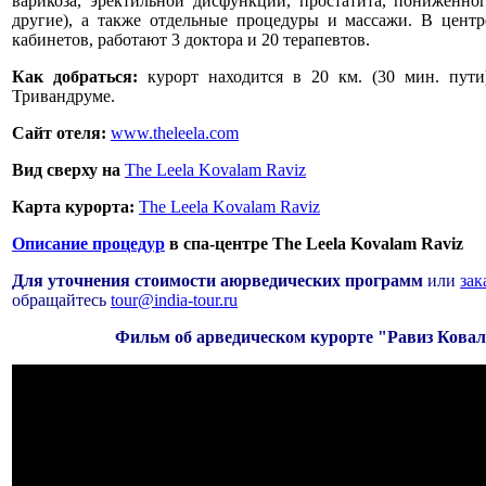
варикоза, эректильной дисфункции, простатита, пониженног
другие), а также отдельные процедуры и массажи. В цент
кабинетов, работают 3 доктора и 20 терапевтов.
Как добраться:
курорт находится в 20 км. (30 мин. пути
Тривандруме.
Сайт отеля:
www.theleela.com
Вид сверху на
The Leela Kovalam Raviz
Карта курорта:
The Leela Kovalam Raviz
Описание процедур
в спа-центре The Leela Kovalam Raviz
Для уточнения стоимости аюрведических программ
или
зак
обращайтесь
tour@india-tour.ru
Фильм об арведическом курорте "Равиз Кова