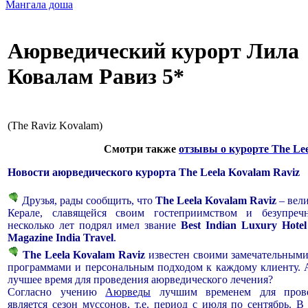
Мангала доша
Аюрведический курорт Лила
Ковалам Равиз 5*
(The Raviz Kovalam)
Смотри также
отзывы о курорте The Lee
Новости аюрведического курорта The Leela Kovalam Raviz
Друзья, рады сообщить, что
The Leela Kovalam Raviz
– вел
Керале, славящейся своим гостеприимством и безупре
несколько лет подрял имел звание
Best Indian Luxury Hotel
Magazine India Travel
.
The Leela Kovalam
Raviz
известен своими замечательным
программами и персональным подходом к каждому клиенту. А
лучшее время для проведения аюрведического лечения?
Согласно учению
Аюрведы
лучшим временем для прове
является сезон муссонов, т.е. период с июля по сентябрь. В