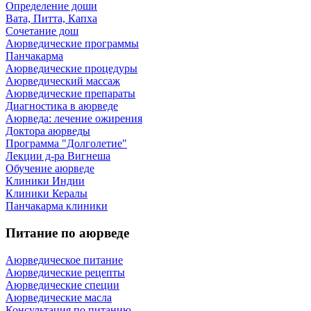
Определение доши
Вата, Питта, Капха
Сочетание дош
Аюрведические программы
Панчакарма
Аюрведические процедуры
Аюрведический массаж
Аюрведические препараты
Диагностика в аюрведе
Аюрведа: лечение ожирения
Доктора аюрведы
Программа "Долголетие"
Лекции д-ра Вигнеша
Обучение аюрведе
Клиники Индии
Клиники Кералы
Панчакарма клиники
Питание по аюрведе
Аюрведическое питание
Аюрведические рецепты
Аюрведические специи
Аюрведические масла
Консультация по питанию