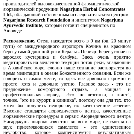
производителей высококачественной фармацевтической
аюрведической продукции
Nagarjuna Herbal Concentrates
Ltd
., обладающий собственным исследовательским центром
Nagarjuna Research Foundation
и институтом
Nagarjuna
Ayurvedic Institute
, который готовит специалистов по
Аюрведе.
Расположение.
Отель находится всего в 9 км (ок. 20 минут
пути) от международного аэропорта Кочина на красивом
берегу самой длинной реки Кералы - Перияр. Берег утопает в
зарослях кустарника и бамбука. Здесь очень приятно
медитировать на медленно текущий поток реки, впадающий
в Аравийское море, словно наше сознание растворяется во
время медитации в океане Божественного сознания. Если же
говорить о самом месте, то здесь все довольно скромно и
просто, хотя и довольно уютно. Главное здесь - это не
предложение комфортного отдыха, а мощная и
профессиональная аюрведа. Это "не лезгинка, а твист",
точнее, "это не курорт, а клиника", поэтому она для тех, кто
хотел бы получить недорогое, но качественное лечение.
Высокие стандарты аюрведического центра, качественные
аюрведические процедуры и сервис Аюрведического центра
Нагарджуны широко известны во всем мире, не смотря на
звук приземляющихся самолетов - это единственное
неудобство, которое компенсируется результативным