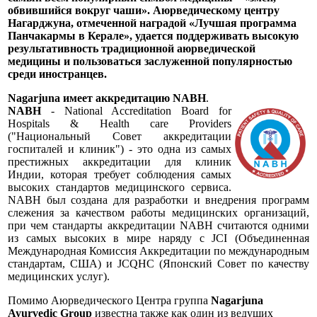
обвившийся вокруг чаши». Аюрведическому центру
Нагарджуна, отмеченной наградой «Лучшая программа
Панчакармы в Керале», удается поддерживать высокую
результативность традиционной аюрведической
медицины и пользоваться заслуженной популярностью
среди иностранцев.
Nagarjuna имеет аккредитацию NABH
.
NABH
- National Accreditation Board for
Hospitals & Health care Providers
("Национальный Совет аккредитации
госпиталей и клиник") - это одна из самых
престижных аккредитации для клиник
Индии, которая требует соблюдения самых
высоких стандартов медицинского сервиса.
NABH был создана для разработки и внедрения программ
слежения за качеством работы медицинских организаций,
при чем стандарты аккредитации NABH считаются одними
из самых высоких в мире наряду с JCI (Объединенная
Международная Комиссия Аккредитации по международным
стандартам, США) и JCQHC (Японский Совет по качеству
медицинских услуг).
Помимо Аюрведического Центра группа
Nagarjuna
Ayurvedic Group
известна также как один из ведущих