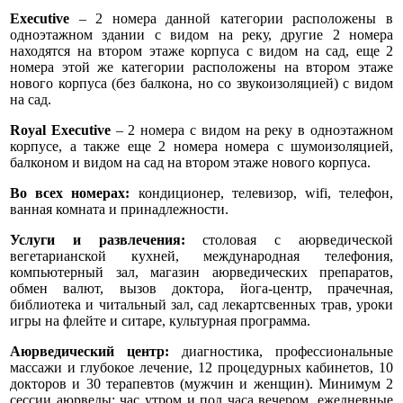
Executive
– 2 номера данной категории расположены в
одноэтажном здании с видом на реку, другие 2 номера
находятся на втором этаже корпуса с видом на сад, еще 2
номера этой же категории расположены на втором этаже
нового корпуса (без балкона, но со звукоизоляцией) с видом
на сад.
Royal Executive
– 2 номера с видом на реку в одноэтажном
корпусе, а также еще 2 номера номера с шумоизоляцией,
балконом и видом на сад на втором этаже нового корпуса.
Во всех номерах:
кондиционер, телевизор, wifi, телефон,
ванная комната и принадлежности.
Услуги и развлечения:
столовая с аюрведической
вегетарианской кухней, международная телефония,
компьютерный зал, магазин аюрведических препаратов,
обмен валют, вызов доктора, йога-центр, прачечная,
библиотека и читальный зал, сад лекартсвенных трав, уроки
игры на флейте и ситаре, культурная программа.
Аюрведический центр:
диагностика, профессиональные
массажи и глубокое лечение, 12 процедурных кабинетов, 10
докторов и 30 терапевтов (мужчин и женщин). Минимум 2
сессии аюрведы: час утром и пол часа вечером, ежедневные