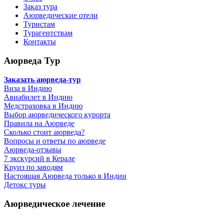
Заказ тура
Аюрведические отели
Туристам
Турагентствам
Контакты
Аюрведа Тур
Заказать аюрведа-тур
Виза в Индию
Авиабилет в Индию
Медстраховка в Индию
Выбор аюрведического курорта
Правила на Аюрведе
Сколько стоит аюрведа?
Вопросы и ответы по аюрведе
Аюрведа-отзывы
7 экскурсий в Керале
Круиз по заводям
Настоящая Аюрведа только в Индии
Детокс туры
Аюрведическое лечение