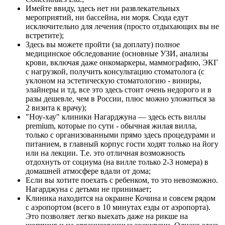
Имейте ввиду, здесь нет ни развлекательных
мероприятий, ни бассейна, ни моря. Сюда едут
исключительно для лечения (просто отдыхающих вы не
встретите);
Здесь вы можете пройти (за доплату) полное
медицинское обследование (основные УЗИ, анализы
крови, включая даже онкомаркеры, маммографию, ЭКГ
с нагрузкой, получить консультацию стоматолога (с
уклоном на эстетическую стоматологию - виниры,
элайнеры и тд, все это здесь стоит очень недорого и в
разы дешевле, чем в России, плюс можно уложиться за
2 визита к врачу);
"Ноу-хау" клиники Нагарджуна — здесь есть виллы
premium, которые по сути - обычная жилая вилла,
только с организованными прямо здесь процедурами и
питанием, в главный корпус гости ходят только на йогу
или на лекции. Т.е. это отличная возможность
отдохнуть от социума (на вилле только 2-3 номера) в
домашней атмосфере вдали от дома;
Если вы хотите поехать с ребенком, то это невозможно.
Нагарджуна с детьми не принимает;
Клиника находится на окраине Кочина и совсем рядом
с аэропортом (всего в 10 минутах езды от аэропорта).
Это позволяет легко выехать даже на рикше на