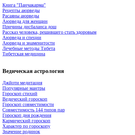
Книга "Панчакарма"
Рецепты аюрведы
Расаяны аюрведы
Аюрведа для женщин
Причины дисбаланса дош
Рассказ человека, решившего стать здоровым
Аюрведа и специи
Аюрведа и знаменитости
Лечебные методы Тибета
Тибетская медицина
Ведическая астрология
Джйоти медитация
Популярные мантры
Гороскоп стихий
Ведический гороскоп
Гороскоп совместимости
Совместимость 144 типов пар
Гороскоп дня рождения
Кармический гороскоп
Характер по гороскопу
Значение родинок