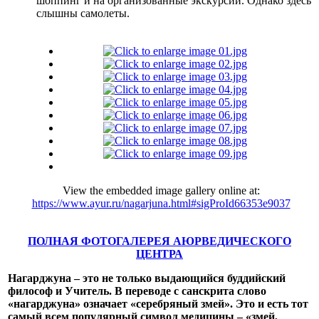
шоппинг и на организованные экскурсии. Однако здесь
слышны самолеты.
View the embedded image gallery online at:
https://www.ayur.ru/nagarjuna.html#sigProId66353e9037
ПОЛНАЯ ФОТОГАЛЕРЕЯ АЮРВЕДИЧЕСКОГО
ЦЕНТРА
Нагарджуна – это не только выдающийся буддийский
философ и Учитель. В переводе с санскрита слово
«нагарджуна» означает «серебряный змей». Это и есть тот
самый всем популярный символ медицины – «змей,