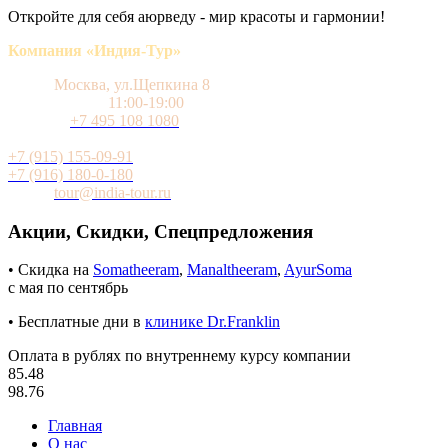
Откройте для себя аюрведу - мир красоты и гармонии!
Компания «Индия-Тур»
Адрес
Москва, ул.Щепкина 8
Время работы
11:00-19:00
Телефон
+7 495 108 1080
Мобильный (WhatsApp и Telegram)
+7 (915) 155-09-91
+7 (916) 180-0-180
Почта
tour@india-tour.ru
Акции, Скидки, Спецпредложения
• Скидка на
Somatheeram
,
Manaltheeram
,
AyurSoma
с мая по сентябрь
• Бесплатные дни в
клинике Dr.Franklin
Оплата в рублях по внутреннему курсу компании
85.48
98.76
Главная
О нас