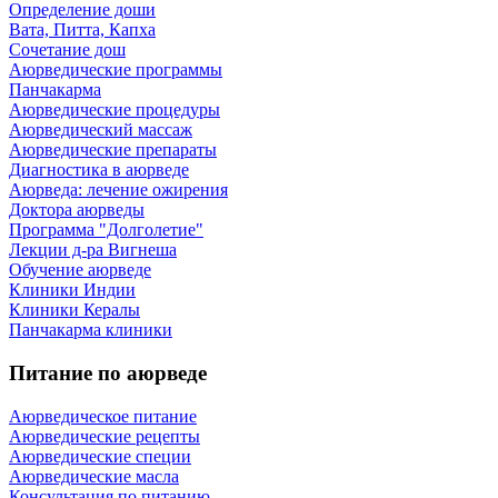
Определение доши
Вата, Питта, Капха
Сочетание дош
Аюрведические программы
Панчакарма
Аюрведические процедуры
Аюрведический массаж
Аюрведические препараты
Диагностика в аюрведе
Аюрведа: лечение ожирения
Доктора аюрведы
Программа "Долголетие"
Лекции д-ра Вигнеша
Обучение аюрведе
Клиники Индии
Клиники Кералы
Панчакарма клиники
Питание по аюрведе
Аюрведическое питание
Аюрведические рецепты
Аюрведические специи
Аюрведические масла
Консультация по питанию