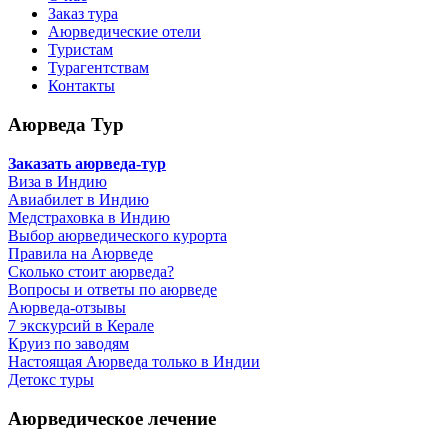
Заказ тура
Аюрведические отели
Туристам
Турагентствам
Контакты
Аюрведа Тур
Заказать аюрведа-тур
Виза в Индию
Авиабилет в Индию
Медстраховка в Индию
Выбор аюрведического курорта
Правила на Аюрведе
Сколько стоит аюрведа?
Вопросы и ответы по аюрведе
Аюрведа-отзывы
7 экскурсий в Керале
Круиз по заводям
Настоящая Аюрведа только в Индии
Детокс туры
Аюрведическое лечение