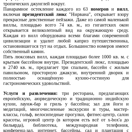
тропических джунглей вокруг.
Панарамное остекление каждого из 63
номеров
и
вилл
,
включая
президентский люкс
"Нирвана", открывает взору
прекрасные девственные пейзажи. Даже из самой маленькой
виллы, площадью всего 74 кв. м., из гигантских окон
открывается великолепный вид на окружающую среду.
Каждая из вилл оборудована всеми благами современной
цивилизации и удалит любой каприз путешественника,
остановившегося тут на отдых. Большинство номеров имеют
собственный камин.
Пять люксовых вилл, каждая площадью более 1000 кв. м. с
крытым бассейном внутри. Президентский люкс, площадью
в 2740 кв. м., предлагает три спальни, бассейн с жилым
павильоном, просторную джакузи, внутренний дворик и
полностью оснащённую кухню-гостиную для
гастрономических удовольствий.
Услуги и развлечения:
три ресторана, предлагающих
европейскую, аюрведическую и традиционно индийскую
кухни, лаунж-бар и гриль у бассейна; зал для йоги и
медитаций, многочисленные экскурсии и туры, мастер-
классы, гольф, велосипедные прогулки, фитнес-центр, салон
красоты, игровой центр (в котором есть всё от x-box'a до
бильярда), библиотека, международная телефония,
конференц-зал, интернет, бассейны, сад и плантация с