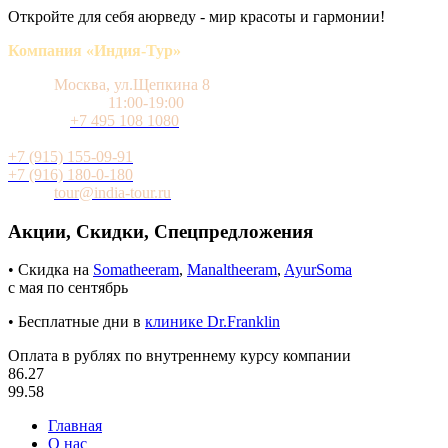
Откройте для себя аюрведу - мир красоты и гармонии!
Компания «Индия-Тур»
Адрес
Москва, ул.Щепкина 8
Время работы
11:00-19:00
Телефон
+7 495 108 1080
Мобильный (WhatsApp и Telegram)
+7 (915) 155-09-91
+7 (916) 180-0-180
Почта
tour@india-tour.ru
Акции, Скидки, Спецпредложения
• Скидка на
Somatheeram
,
Manaltheeram
,
AyurSoma
с мая по сентябрь
• Бесплатные дни в
клинике Dr.Franklin
Оплата в рублях по внутреннему курсу компании
86.27
99.58
Главная
О нас