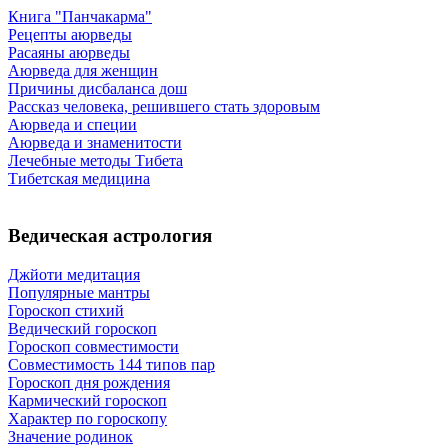
Книга "Панчакарма"
Рецепты аюрведы
Расаяны аюрведы
Аюрведа для женщин
Причины дисбаланса дош
Рассказ человека, решившего стать здоровым
Аюрведа и специи
Аюрведа и знаменитости
Лечебные методы Тибета
Тибетская медицина
Ведическая астрология
Джйоти медитация
Популярные мантры
Гороскоп стихий
Ведический гороскоп
Гороскоп совместимости
Совместимость 144 типов пар
Гороскоп дня рождения
Кармический гороскоп
Характер по гороскопу
Значение родинок