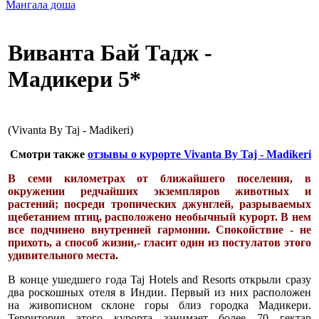
Мангала доша
Виванта Бай Тадж -
Мадикери 5*
(Vivanta By Taj - Madikeri)
Смотри также
отзывы о курорте Vivanta By Taj - Madikeri
В семи километрах от ближайшего поселения, в
окружении редчайших экземпляров животных и
растений; посреди тропических джунглей, разрываемых
щебетанием птиц, расположено необычный курорт. В нем
все подчинено внутренней гармонии. Спокойствие - не
прихоть, а способ жизни,- гласит один из постулатов этого
удивительного места.
В конце ушедшего года Taj Hotels and Resorts открыли сразу
два роскошных отеля в Индии. Первый из них расположен
на живописном склоне горы близ городка Мадикери.
Территория этого курорта занимает более 70 гектар